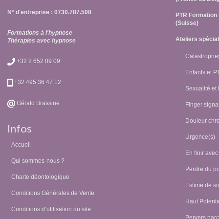
N° d'entreprise : 0730.787.508
PTR Formation 
(Suisse)
Formations à l'hypnose
Ateliers spécia
Thérapies avec hypnose
Catastrophes
+32 2 652 09 09
Enfants et 
+32 495 36 47 12
Sexualité et
Gérald Brassine
Finger signal
Douleur chr
Infos
Urgence(s)
Accueil
En finir avec
Qui sommes-nous ?
Perdre du p
Charte déontologique
Estime de so
Conditions Générales de Vente
Haut Potentie
Conditions d’utilisation du site
Pervers narc