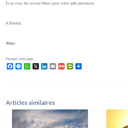
Et je vous dis encore Merci pour votre aide précieuse.
A Bientôt,
Alain
Partager cette page
Facebook
Messenger
WhatsApp
X
LinkedIn
Email
Gmail
PrintFriendly
Partager
Articles similaires