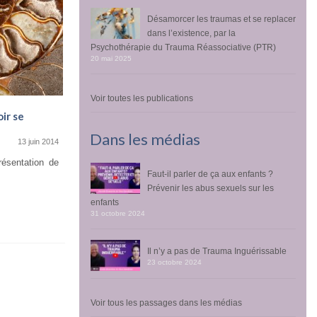
Désamorcer les traumas et se replacer
dans l’existence, par la
Psychothérapie du Trauma Réassociative (PTR)
20 mai 2025
Voir toutes les publications
ir se
Dans les médias
13 juin 2014
Désamorcer l’agoraphobie et me
ésentation de
Faut-il parler de ça aux enfants ?
reconnecter à la vie
Prévenir les abus sexuels sur les
22 mai 2025
enfants
par la Psychothérapie du Trauma Réassociative
31 octobre 2024
(PTR) Sarah Sauce, patiente en PTR J’ai eu...
Il n’y a pas de Trauma Inguérissable
23 octobre 2024
Voir tous les passages dans les médias