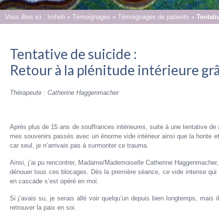
Vous êtes ici :
Imheb
»
Témoignages
»
Témoignages de patients
»
Tentati
Tentative de suicide :
Retour à la plénitude intérieure grâ
Thérapeute :
Catherine Haggenmacher
Après plus de 15 ans de souffrances intérieures, suite à une tentative de
mes souvenirs passés avec un énorme vide intérieur ainsi que la honte et l
car seul, je n’arrivais pas à surmonter ce trauma.
Ainsi, j’ai pu rencontrer, Madame/Mademoiselle Catherine Haggenmacher, a
dénouer tous ces blocages. Dès la première séance, ce vide intense qu
en cascade s’est opéré en moi.
Si j’avais su, je serais allé voir quelqu’un depuis bien longtemps, mais i
retrouver la paix en soi.