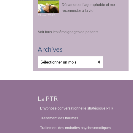
Désamorcer l’agoraphobie et me
reconnecter à la vie
22 mai 2025
Voir tous les témoignages de patients
Archives
Archives
La PTR
L’hypnose conversationnelle stratégique PTR
Traitement des traumas
Traitement des maladies psychosomatiques