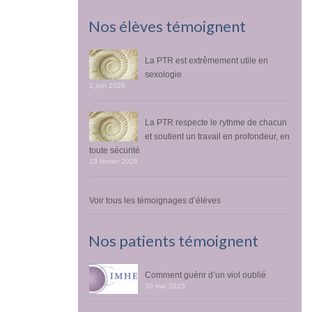
Nos élèves témoignent
La PTR est extrêmement utile en
sexologie
2 juin 2026
La PTR respecte le rythme de chacun
et soutient un travail en profondeur, en
toute sécurité
13 février 2026
Voir tous les témoignages d’élèves
Nos patients témoignent
Comment guérir d’un viol oublié
30 mai 2025