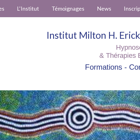
es
L’Institut
Témoignages
News
Inscri
Institut Milton H. Eri
Hypnos
& Thérapies 
Formations - Con