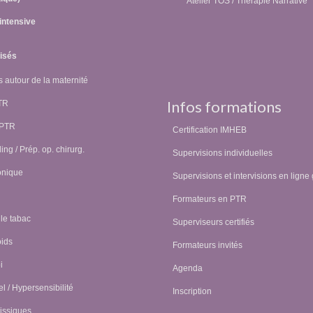
Atelier TOS / Thérapie Narrative
intensive
lisés
 autour de la maternité
Infos formations
PTR
 PTR
Certification IMHEB
ing / Prép. op. chirurg.
Supervisions individuelles
onique
Supervisions et intervisions en ligne 
Formateurs en PTR
 le tabac
Superviseurs certifiés
oids
Formateurs invités
i
Agenda
l / Hypersensibilité
Inscription
issiques