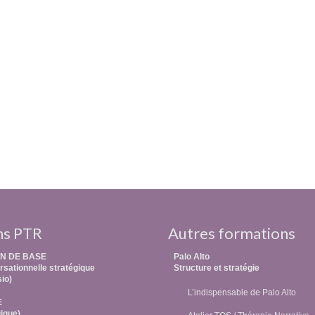
ns PTR
Autres formations
N DE BASE
Palo Alto
sationnelle stratégique
Structure et stratégie
sio)
L’indispensable de Palo Alto
E
ique)