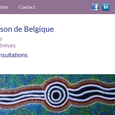
ption
Contact
ckson de Belgique
e
Brèves
sultations