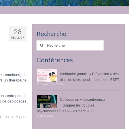
28
Recherche
FÉV 2017
Rechercher
:
Conférences
Webinaire gratuit : « Prévention » des
mes émotions, de
états de stress post traumatique ESPT
ers un thérapeute
16 septembre 2025
ons entrepris de
Colloque en visioconférence
nt de déblocages
« Soigner les troubles
psychosomatiques » – 23 mars 2025
3 mars 2025
 à consulter pour