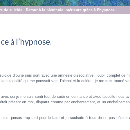
ve de suicide : Retour à la plénitude intérieure grâce à l’hypnose.
ce à l’hypnose.
 suicide d’où je suis sorti avec une amnésie dissociative, l’oubli complet de 
a culpabilité qui me poussait vers l’alcool et la colère ; je me suis tourné v
vec qui je me suis senti tout de suite en confiance et avec laquelle nous av
i était présent en moi, disparut comme par enchantement, et un enchaîneme
l n’est jamais trop tard pour le faire et je souhaite à tous de ne pas hésiter