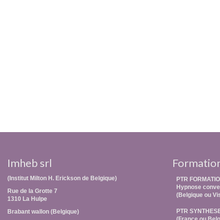
Imheb srl
Formatio
(Institut Milton H. Erickson de Belgique)
PTR FORMATIO
Hypnose conver
Rue de la Grotte 7
(Belgique ou Vi
1310 La Hulpe
PTR SYNTHES
Brabant wallon (Belgique)
(France ou Belg