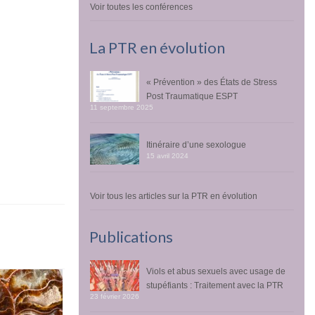
Voir toutes les conférences
La PTR en évolution
« Prévention » des États de Stress
Post Traumatique ESPT
11 septembre 2025
Itinéraire d’une sexologue
15 avril 2024
Voir tous les articles sur la PTR en évolution
Publications
Viols et abus sexuels avec usage de
stupéfiants : Traitement avec la PTR
23 février 2026