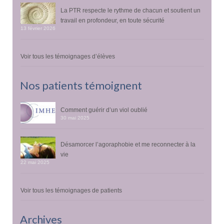
La PTR respecte le rythme de chacun et soutient un
travail en profondeur, en toute sécurité
13 février 2026
Voir tous les témoignages d’élèves
Nos patients témoignent
Comment guérir d’un viol oublié
30 mai 2025
Désamorcer l’agoraphobie et me reconnecter à la
vie
22 mai 2025
Voir tous les témoignages de patients
Archives