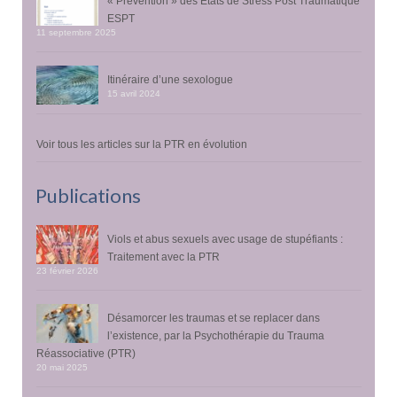
« Prévention » des États de Stress Post Traumatique
ESPT
11 septembre 2025
Itinéraire d’une sexologue
15 avril 2024
Voir tous les articles sur la PTR en évolution
Publications
Viols et abus sexuels avec usage de stupéfiants :
Traitement avec la PTR
23 février 2026
Désamorcer les traumas et se replacer dans
l’existence, par la Psychothérapie du Trauma
Réassociative (PTR)
20 mai 2025