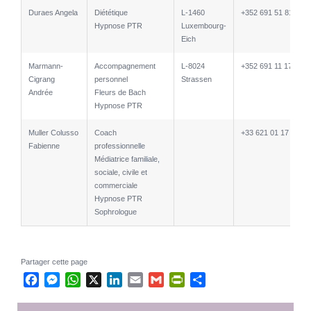
Duraes Angela
Diététique
L-1460
+352 691 51 81 45
Hypnose PTR
Luxembourg-
Eich
Marmann-
Accompagnement
L-8024
+352 691 11 17 44
Cigrang
personnel
Strassen
Andrée
Fleurs de Bach
Hypnose PTR
Muller Colusso
Coach
+33 621 01 17 55
Fabienne
professionnelle
Médiatrice familiale,
sociale, civile et
commerciale
Hypnose PTR
Sophrologue
Partager cette page
Facebook
Messenger
WhatsApp
X
LinkedIn
Email
Gmail
PrintFriendly
Partager