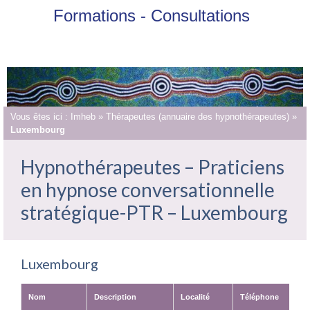
Formations - Consultations
Vous êtes ici :
Imheb
»
Thérapeutes (annuaire des hypnothérapeutes)
»
Luxembourg
Hypnothérapeutes – Praticiens
en hypnose conversationnelle
stratégique-PTR – Luxembourg
Luxembourg
Nom
Description
Localité
Téléphone
num.int