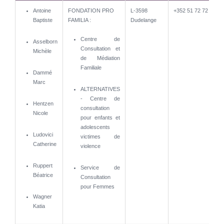
Nom
Description
Localité
Téléphone
num.int
Antoine
FONDATION PRO
L-3598
+352 51 72 72 31
Baptiste
FAMILIA :
Dudelange
Centre de
Asselborn
Consultation et
Michèle
de Médiation
Familiale
Dammé
Marc
ALTERNATIVES
- Centre de
Hentzen
consultation
Nicole
pour enfants et
adolescents
Ludovici
victimes de
Catherine
violence
Ruppert
Service de
Béatrice
Consultation
pour Femmes
Wagner
Katia