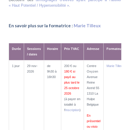
« Haut Potentiel / Hypersensibilité »
.
En savoir plus sur la formatrice :
Marie Tilleux
Durée
Sessions
Horaire
Prix TVAC
Adresse
Formateurs
/ dates
Durée
Sessions
Horaire
Prix TVAC
Adresse
Formateurs
1 jour
29 nov-
de
200 € ou
Centre
Marie Tilleux
/ dates
2026
9h30 à
180 € si
Oxyzen
16h30
payé au
Avenue
plus tard le
Reine
25 octobre
Astrid 55
2026
1310 La
(à payer en
Hulpe
totalité à
Belgique
l'
inscription
)
En
présentiel
ou visio