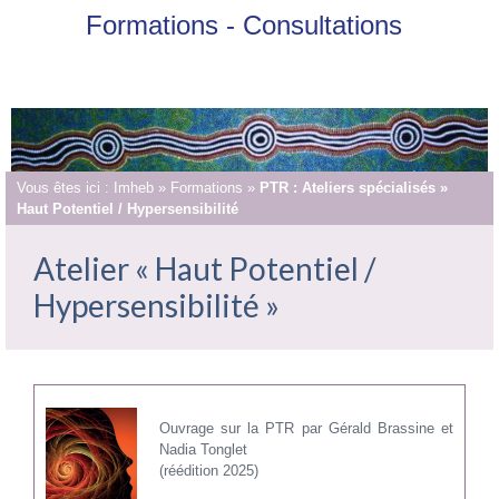
Formations - Consultations
Vous êtes ici :
Imheb
»
Formations
»
PTR : Ateliers spécialisés »
Haut Potentiel / Hypersensibilité
Atelier « Haut Potentiel /
Hypersensibilité »
Ouvrage sur la PTR par Gérald Brassine et
Nadia Tonglet
(réédition 2025)