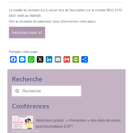
La totalité du montant est à verser lors de l’inscription sur le compte BE11 9733
6947 4448 de l'IMHEB.
Dès la réception du paiement, nous réserverons votre place.
Inscrivez-vous ici
Partager cette page
Facebook
Messenger
WhatsApp
X
LinkedIn
Email
Gmail
PrintFriendly
Partager
Recherche
Rechercher
:
Conférences
Webinaire gratuit : « Prévention » des états de stress
post traumatique ESPT
16 septembre 2025