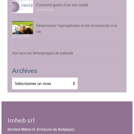
Comment guérir d’un viol oublié
30 mai 2025
Désamorcer l’agoraphobie et me reconnecter à la
vie
22 mai 2025
Voir tous les témoignages de patients
Archives
Archives
Imheb srl
(Institut Milton H. Erickson de Belgique)