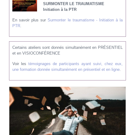
SURMONTER LE TRAUMATISME
Initiation à la PTR
En savoir plus sur
Surmonter le traumatisme - Initiation à la
PTR
.
Certains ateliers sont donnés simultanément en PRÉSENTIEL
et en VISIOCONFÉRENCE
Voir les
témoignages de participants ayant suivi, chez eux,
une formation donnée simultanément en présentiel et en ligne
.