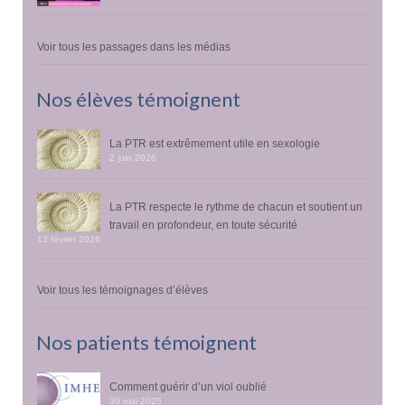
Voir tous les passages dans les médias
Nos élèves témoignent
La PTR est extrêmement utile en sexologie
2 juin 2026
La PTR respecte le rythme de chacun et soutient un
travail en profondeur, en toute sécurité
13 février 2026
Voir tous les témoignages d’élèves
Nos patients témoignent
Comment guérir d’un viol oublié
30 mai 2025