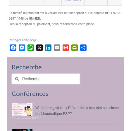
La totalité du montant est à verser lors de l’inscription sur le compte BE11 9733
6947 4448 de l'IMHEB.
Dès la réception du paiement, nous réserverons votre place.
Partager cette page
Facebook
Messenger
WhatsApp
X
LinkedIn
Email
Gmail
PrintFriendly
Partager
Recherche
Rechercher
:
Conférences
Webinaire gratuit : « Prévention » des états de stress
post traumatique ESPT
16 septembre 2025