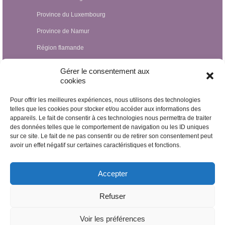
Province du Luxembourg
Province de Namur
Région flamande
Hypnothérapeutes Luxembourg
Gérer le consentement aux
cookies
Hypnothérapeutes France
Pour offrir les meilleures expériences, nous utilisons des technologies
Hypnothérapeutes Suisse
telles que les cookies pour stocker et/ou accéder aux informations des
appareils. Le fait de consentir à ces technologies nous permettra de traiter
Hypnothérapeutes Pays-Bas
des données telles que le comportement de navigation ou les ID uniques
Hypnothérapeutes Espagne
sur ce site. Le fait de ne pas consentir ou de retirer son consentement peut
avoir un effet négatif sur certaines caractéristiques et fonctions.
Hypnothérapeutes Irlande
Hypnothérapeutes Royaume Uni
Accepter
Hypnothérapeutes Egypte
Refuser
Hypnothérapeutes Nicaragua
Voir les préférences