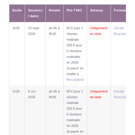
Durée
Sessions
Horaire
Prix TVAC
Adresse
Formateurs
/ dates
Durée
Sessions
Horaire
Prix TVAC
Adresse
Formateurs
1h30
10 sept-
de 8h à
60 € pour 1
Uniquement
Gérald
/ dates
2026
9h30
réunion
en visio
Brassine
matinale
250 € pour
5 réunions
matinales
en 2026
(à payer en
totalité à
l'
inscription
)
1h30
6 oct-
de 8h à
60 € pour 1
Uniquement
Gérald
2026
9h30
réunion
en visio
Brassine
matinale
250 € pour
5 réunions
matinales
en 2026
(à payer en