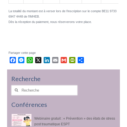
La totalité du montant est à verser lors de l’inscription sur le compte BE11 9733
6947 4448 de l'IMHEB.
Dès la réception du paiement, nous réserverons votre place.
Partager cette page
Facebook
Messenger
WhatsApp
X
LinkedIn
Email
Gmail
PrintFriendly
Partager
Recherche
Rechercher
:
Conférences
Webinaire gratuit : « Prévention » des états de stress
post traumatique ESPT