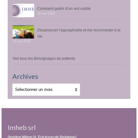
Comment guérir d’un viol oublié
30 mai 2025
Désamorcer l’agoraphobie et me reconnecter à la
vie
22 mai 2025
Voir tous les témoignages de patients
Archives
Archives
Imheb srl
(Institut Milton H. Erickson de Belgique)