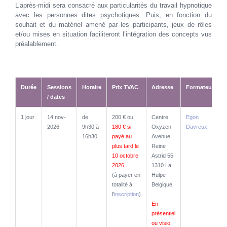
L’après-midi sera consacré aux particularités du travail hypnotique
avec les personnes dites psychotiques. Puis, en fonction du
souhait et du matériel amené par les participants, jeux de rôles
et/ou mises en situation faciliteront l’intégration des concepts vus
préalablement.
Durée
Sessions
Horaire
Prix TVAC
Adresse
Formateur
/ dates
Durée
Sessions
Horaire
Prix TVAC
Adresse
Formateur
1 jour
14 nov-
de
200 € ou
Centre
Egon
/ dates
2026
9h30 à
180 € si
Oxyzen
Davreux
16h30
payé au
Avenue
plus tard le
Reine
10 octobre
Astrid 55
2026
1310 La
(à payer en
Hulpe
totalité à
Belgique
l'
inscription
)
En
présentiel
ou visio