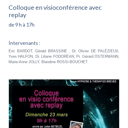
Colloque en visioconférence avec
replay
de 9 h à 17h
Intervenants :
Eric BARDOT, Gérald BRASSINE , Dr. Olivier DE PALÉZIEUX,
Yves HALFON, Dr. Liliane FODORÉAN, Pr. Gérard OSTERMANN,
Marie-Anne JOLLY, Blandine ROSSI-BOUCHET