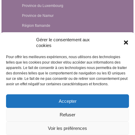
Province du Luxembourg
Province de Namur
Région flamande
Hypnothérapeutes Luxembourg
Gérer le consentement aux
cookies
Hypnothérapeutes France
Pour offrir les meilleures expériences, nous utilisons des technologies
Hypnothérapeutes Suisse
telles que les cookies pour stocker et/ou accéder aux informations des
Hypnothérapeutes Pays-Bas
appareils. Le fait de consentir à ces technologies nous permettra de traiter
des données telles que le comportement de navigation ou les ID uniques
Hypnothérapeutes Espagne
sur ce site. Le fait de ne pas consentir ou de retirer son consentement peut
avoir un effet négatif sur certaines caractéristiques et fonctions.
Hypnothérapeutes Irlande
Hypnothérapeutes Royaume Uni
Accepter
Hypnothérapeutes Egypte
Refuser
Hypnothérapeutes Nicaragua
Voir les préférences