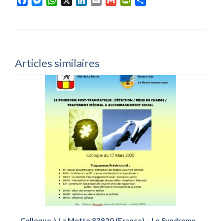
Facebook
Messenger
WhatsApp
X
LinkedIn
Email
Gmail
PrintFriendly
Partager
Articles similaires
Colloque à La Motte 83920 (France) – Le Syndrome