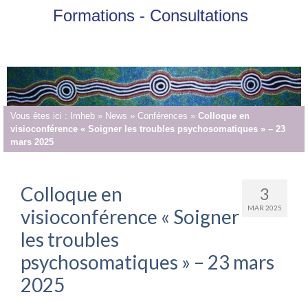
Formations - Consultations
Vous êtes ici :
Imheb
»
News
»
Conférences
»
Colloque en
visioconférence « Soigner les troubles psychosomatiques » – 23
mars 2025
Colloque en
3
MAR 2025
visioconférence « Soigner
les troubles
psychosomatiques » – 23 mars
2025