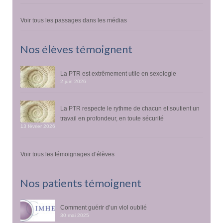
Voir tous les passages dans les médias
Nos élèves témoignent
La PTR est extrêmement utile en sexologie
2 juin 2026
La PTR respecte le rythme de chacun et soutient un
travail en profondeur, en toute sécurité
13 février 2026
Voir tous les témoignages d’élèves
Nos patients témoignent
Comment guérir d’un viol oublié
30 mai 2025