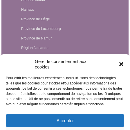
Hainaut
Province de Liège
Province du Luxembourg
Province de Namur
Région flamande
Hypnothérapeutes Luxembourg
Gérer le consentement aux
cookies
Hypnothérapeutes France
Pour offrir les meilleures expériences, nous utilisons des technologies
Hypnothérapeutes Suisse
telles que les cookies pour stocker et/ou accéder aux informations des
appareils. Le fait de consentir à ces technologies nous permettra de traiter
Hypnothérapeutes Pays-Bas
des données telles que le comportement de navigation ou les ID uniques
Hypnothérapeutes Espagne
sur ce site. Le fait de ne pas consentir ou de retirer son consentement peut
avoir un effet négatif sur certaines caractéristiques et fonctions.
Hypnothérapeutes Irlande
Hypnothérapeutes Royaume Uni
Accepter
Hypnothérapeutes Egypte