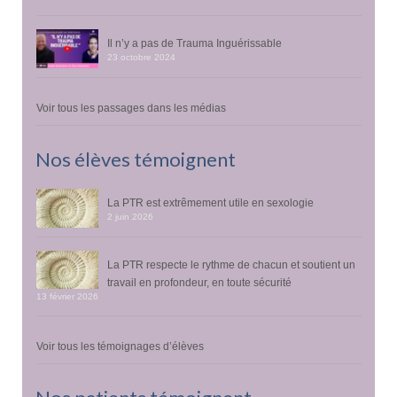
Il n’y a pas de Trauma Inguérissable
23 octobre 2024
Voir tous les passages dans les médias
Nos élèves témoignent
La PTR est extrêmement utile en sexologie
2 juin 2026
La PTR respecte le rythme de chacun et soutient un
travail en profondeur, en toute sécurité
13 février 2026
Voir tous les témoignages d’élèves