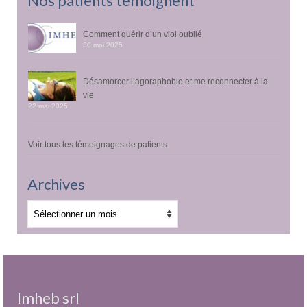
Nos patients témoignent
Comment guérir d’un viol oublié
30 mai 2025
Désamorcer l’agoraphobie et me reconnecter à la
vie
22 mai 2025
Voir tous les témoignages de patients
Archives
Archives
Imheb srl