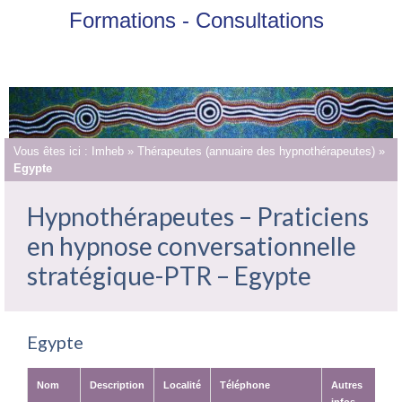
Formations - Consultations
Vous êtes ici :
Imheb
»
Thérapeutes (annuaire des hypnothérapeutes)
»
Egypte
Hypnothérapeutes – Praticiens
en hypnose conversationnelle
stratégique-PTR – Egypte
Egypte
Nom
Description
Localité
Téléphone
num.int.
Autres
infos