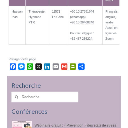
Nom
Description
Localité
Téléphone
num.int.
Autres
Hassan
Thérapeute
11571
+20 10 27881644
Français,
infos
Inas
Hypnose
Le Caire
(whatsapp)
anglais,
PTR
+20 10 28408240
arabe
Aussi en
Pour la Belgique :
ligne via
+32 487 256224
Zoom
Partager cette page
Facebook
Messenger
WhatsApp
X
LinkedIn
Email
Gmail
PrintFriendly
Partager
Recherche
Rechercher
:
Conférences
Webinaire gratuit : « Prévention » des états de stress