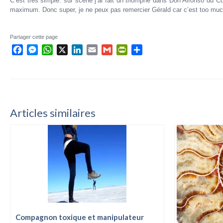
C’est très simple: sur scène j’ai fait un triomphe dans Don Alfonso du Co
maximum. Donc super, je ne peux pas remercier Gérald car c’est too mu
Partager cette page
Facebook
Messenger
WhatsApp
X
LinkedIn
Email
Gmail
PrintFriendly
Partager
Articles similaires
Compagnon toxique et manipulateur