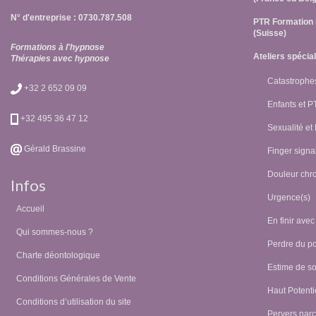
N° d'entreprise : 0730.787.508
PTR Formation 
(Suisse)
Formations à l'hypnose
Ateliers spécia
Thérapies avec hypnose
Catastrophes
+32 2 652 09 09
Enfants et 
+32 495 36 47 12
Sexualité et
Gérald Brassine
Finger signal
Douleur chr
Infos
Urgence(s)
Accueil
En finir avec
Qui sommes-nous ?
Perdre du p
Charte déontologique
Estime de so
Conditions Générales de Vente
Haut Potentie
Conditions d’utilisation du site
Pervers narc