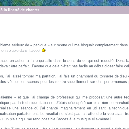
 à la liberté de chanter…
n problème sérieux de « panique » sur scène qui me bloquait complètement dan
non soluble dans l’alcool
goisse en action à faire qui aille dans le sens de ce qui est redouté. Donc f
devait être parfait. J’avoue que cela n’était pas facile au début d’oser faire ce
 j’ai laissé tomber ma partition, j’ai fais un chambard du tonnerre de dieu et
ables vécues en scènes pour les mettre visuellement sur des performances 
’italienne » et que j’ai changé de professeur qui me proposait une autre te
ique pas la technique italienne. J’étais désespéré car plus rien ne marchait
réalisé une séance où j’ai chanté imaginairement en utilisant la techniqu
ualisation parfaitement. Le résultat ne s’est pas fait attendre la voix avait t
’hui un plaisir qui me rend possible l’accès à la musique elle-même !