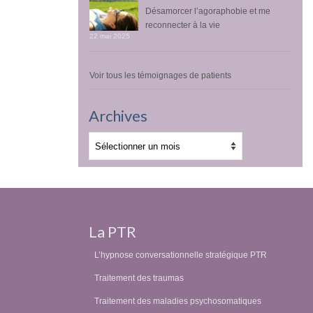
Désamorcer l’agoraphobie et me
reconnecter à la vie
22 mai 2025
Voir tous les témoignages de patients
Archives
Archives
La PTR
L’hypnose conversationnelle stratégique PTR
Traitement des traumas
Traitement des maladies psychosomatiques