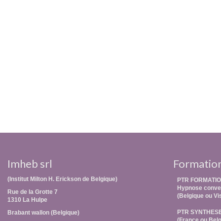
Imheb srl
Formatio
(Institut Milton H. Erickson de Belgique)
PTR FORMATIO
Hypnose conver
Rue de la Grotte 7
(Belgique ou Vi
1310 La Hulpe
PTR SYNTHES
Brabant wallon (Belgique)
(France ou Belg