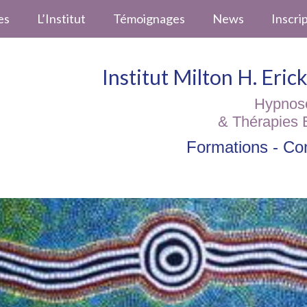
es
L’Institut
Témoignages
News
Inscri
Institut Milton H. Eri
Hypnos
& Thérapies 
Formations - Con