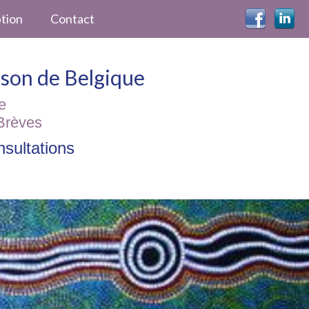
ption
Contact
ckson de Belgique
e
Brèves
sultations