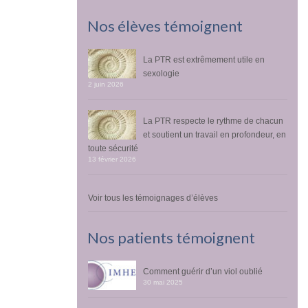
Nos élèves témoignent
La PTR est extrêmement utile en
sexologie
2 juin 2026
La PTR respecte le rythme de chacun
et soutient un travail en profondeur, en
toute sécurité
13 février 2026
Voir tous les témoignages d’élèves
Nos patients témoignent
Comment guérir d’un viol oublié
30 mai 2025