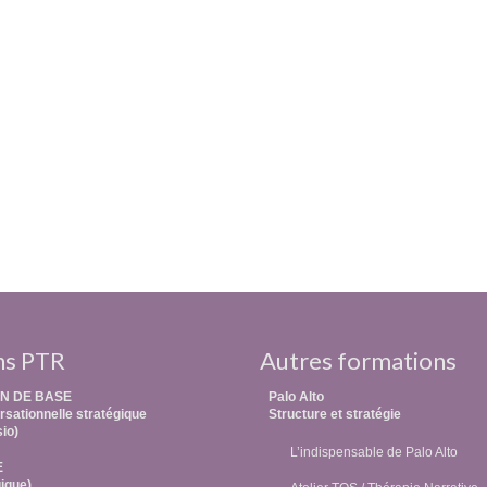
ns PTR
Autres formations
N DE BASE
Palo Alto
sationnelle stratégique
Structure et stratégie
sio)
L’indispensable de Palo Alto
E
ique)