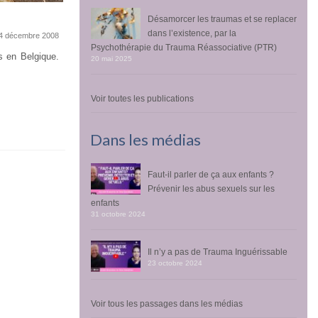
Désamorcer les traumas et se replacer
dans l’existence, par la
4 décembre 2008
Psychothérapie du Trauma Réassociative (PTR)
es en Belgique.
20 mai 2025
Désamorcer l’agoraphobie et me
reconnecter à la vie
22 mai 2025
Voir toutes les publications
par la Psychothérapie du Trauma Réassociative
(PTR) Sarah Sauce, patiente en PTR J’ai eu...
Dans les médias
Faut-il parler de ça aux enfants ?
Prévenir les abus sexuels sur les
enfants
31 octobre 2024
Il n’y a pas de Trauma Inguérissable
23 octobre 2024
Voir tous les passages dans les médias