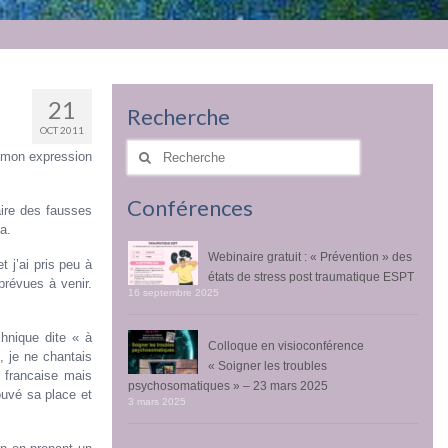
21
Recherche
OCT 2011
Rechercher
s mon expression
:
Conférences
aire des fausses
la.
Webinaire gratuit : « Prévention » des
 j’ai pris peu à
états de stress post traumatique ESPT
prévues à venir.
16 septembre 2025
chnique dite « à
Colloque en visioconférence
, je ne chantais
« Soigner les troubles
e francaise mais
psychosomatiques » – 23 mars 2025
rouvé sa place et
3 mars 2025