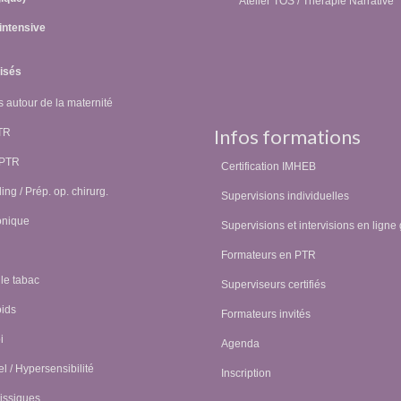
Atelier TOS / Thérapie Narrative
intensive
lisés
 autour de la maternité
Infos formations
PTR
 PTR
Certification IMHEB
ing / Prép. op. chirurg.
Supervisions individuelles
onique
Supervisions et intervisions en ligne 
Formateurs en PTR
 le tabac
Superviseurs certifiés
oids
Formateurs invités
i
Agenda
l / Hypersensibilité
Inscription
issiques