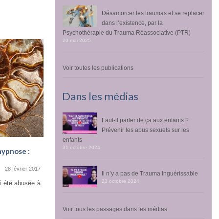
Désamorcer les traumas et se replacer
dans l’existence, par la
Psychothérapie du Trauma Réassociative (PTR)
20 mai 2025
Voir toutes les publications
Dans les médias
Faut-il parler de ça aux enfants ?
Prévenir les abus sexuels sur les
enfants
31 octobre 2024
hypnose :
Etonnant, soulageant et puissant
6 juin 2016
28 février 2017
Il n’y a pas de Trauma Inguérissable
« J’ai eu la chance de pouvoir, avec l’aide de
23 octobre 2024
i été abusée à
Gérald, désensibiliser un vieux trauma...
Voir tous les passages dans les médias