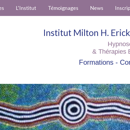
es
L’Institut
Témoignages
News
Inscri
Institut Milton H. Eri
Hypnos
& Thérapies 
Formations - Con