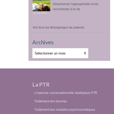
Désamorcer l’agoraphobie et me
reconnecter à la vie
22 mai 2025
Voir tous les témoignages de patients
Archives
Archives
La PTR
L’hypnose conversationnelle stratégique PTR
Traitement des traumas
Traitement des maladies psychosomatiques