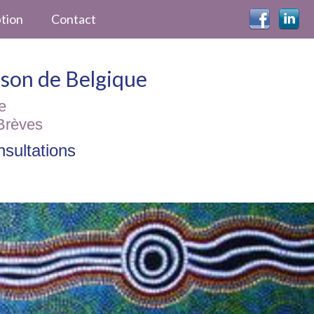
ption
Contact
ckson de Belgique
e
Brèves
sultations