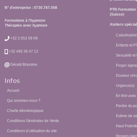
N° d'entreprise : 0730.787.508
PTR Formation 
(Suisse)
Formations à l'hypnose
Ateliers spécia
Thérapies avec hypnose
Catastrophes
+32 2 652 09 09
Enfants et 
+32 495 36 47 12
Sexualité et
Gérald Brassine
Finger signal
Douleur chr
Infos
Urgence(s)
Accueil
En finir avec
Qui sommes-nous ?
Perdre du p
Charte déontologique
Estime de so
Conditions Générales de Vente
Haut Potentie
Conditions d’utilisation du site
Pervers narc