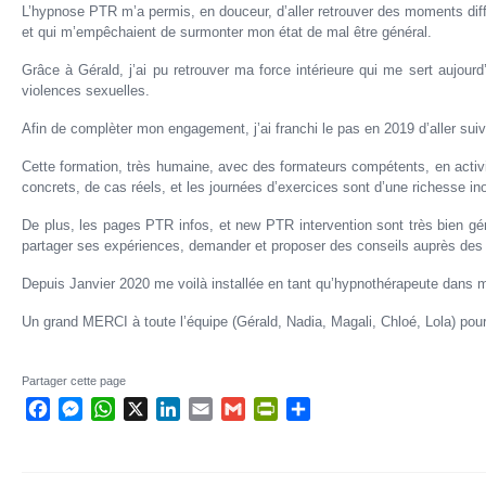
L’hypnose PTR m’a permis, en douceur, d’aller retrouver des moments diffi
et qui m’empêchaient de surmonter mon état de mal être général.
Grâce à Gérald, j’ai pu retrouver ma force intérieure qui me sert aujourd’
violences sexuelles.
Afin de complèter mon engagement, j’ai franchi le pas en 2019 d’aller sui
Cette formation, très humaine, avec des formateurs compétents, en activi
concrets, de cas réels, et les journées d’exercices sont d’une richesse in
De plus, les pages PTR infos, et new PTR intervention sont très bien gér
partager ses expériences, demander et proposer des conseils auprès des 
Depuis Janvier 2020 me voilà installée en tant qu’hypnothérapeute dans
Un grand MERCI à toute l’équipe (Gérald, Nadia, Magali, Chloé, Lola) pour
Partager cette page
Facebook
Messenger
WhatsApp
X
LinkedIn
Email
Gmail
PrintFriendly
Partager