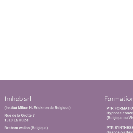
Imheb srl
Formatio
(Institut Milton H. Erickson de Belgique)
PTR FORMATIO
Hypnose conver
Rue de la Grotte 7
(Belgique ou Vi
1310 La Hulpe
PTR SYNTHES
Brabant wallon (Belgique)
(France ou Belg