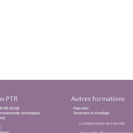
ns PTR
Autres formations
N DE BASE
Palo Alto
sationnelle stratégique
Structure et stratégie
sio)
L’indispensable de Palo Alto
E
ique)