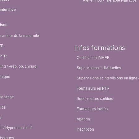
Atelier TOS / Thérapie Narrative
intensive
lisés
 autour de la maternité
Infos formations
PTR
 PTR
Certification IMHEB
ing / Prép. op. chirurg.
Supervisions individuelles
onique
Supervisions et intervisions en ligne 
Formateurs en PTR
 le tabac
Superviseurs certifiés
oids
Formateurs invités
i
Agenda
l / Hypersensibilité
Inscription
issiques