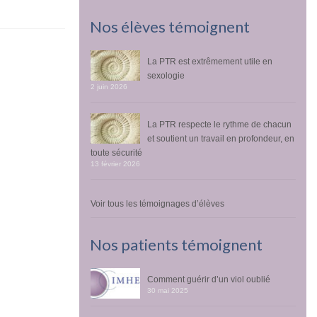
Nos élèves témoignent
La PTR est extrêmement utile en
sexologie
2 juin 2026
La PTR respecte le rythme de chacun
et soutient un travail en profondeur, en
toute sécurité
13 février 2026
Voir tous les témoignages d’élèves
Nos patients témoignent
Comment guérir d’un viol oublié
30 mai 2025