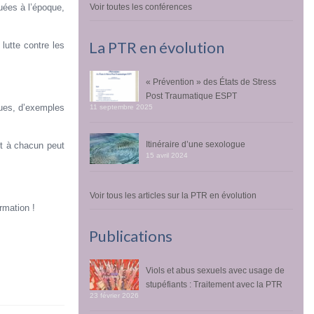
uées à l’époque,
Voir toutes les conférences
La PTR en évolution
lutte contre les
« Prévention » des États de Stress
Post Traumatique ESPT
ques, d’exemples
11 septembre 2025
Itinéraire d’une sexologue
ut à chacun peut
15 avril 2024
Voir tous les articles sur la PTR en évolution
rmation !
Publications
Viols et abus sexuels avec usage de
stupéfiants : Traitement avec la PTR
23 février 2026