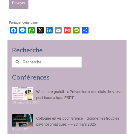
Partager cette page
Facebook
Messenger
WhatsApp
X
LinkedIn
Email
Gmail
PrintFriendly
Partager
Recherche
Rechercher
:
Conférences
Webinaire gratuit : « Prévention » des états de stress
post traumatique ESPT
16 septembre 2025
Colloque en visioconférence « Soigner les troubles
psychosomatiques » – 23 mars 2025
3 mars 2025