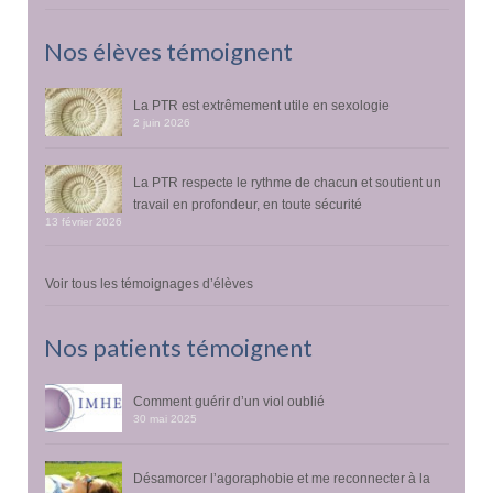
Nos élèves témoignent
La PTR est extrêmement utile en sexologie
2 juin 2026
La PTR respecte le rythme de chacun et soutient un
travail en profondeur, en toute sécurité
13 février 2026
Voir tous les témoignages d’élèves
Nos patients témoignent
Comment guérir d’un viol oublié
30 mai 2025
Désamorcer l’agoraphobie et me reconnecter à la