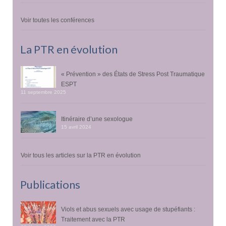
Voir toutes les conférences
La PTR en évolution
« Prévention » des États de Stress Post Traumatique
ESPT
11 septembre 2025
Itinéraire d’une sexologue
15 avril 2024
Voir tous les articles sur la PTR en évolution
Publications
Viols et abus sexuels avec usage de stupéfiants :
Traitement avec la PTR