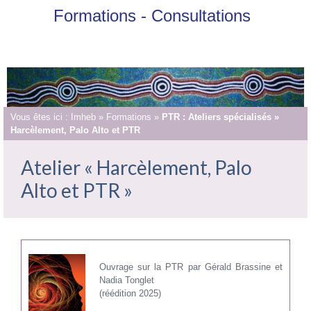
Formations - Consultations
Vous êtes ici :
Imheb
»
Formations
»
PTR : Ateliers spécialisés »
Harcèlement, Palo Alto et PTR
Atelier « Harcèlement, Palo
Alto et PTR »
Ouvrage sur la PTR par Gérald Brassine et
Nadia Tonglet
(réédition 2025)