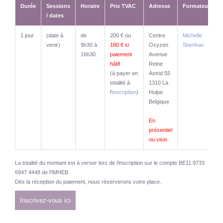
Durée
Sessions
Horaire
Prix TVAC
Adresse
Formateurs
/ dates
Durée
Sessions
Horaire
Prix TVAC
Adresse
Formateurs
1 jour
(date à
de
200 € ou
Centre
Michelle
/ dates
venir)
9h30 à
180 € si
Oxyzen
Shenhav
16h30
paiement
Avenue
hâtif
Reine
(à payer en
Astrid 55
totalité à
1310 La
l'
inscription
)
Hulpe
Belgique
En
présentiel
ou visio
La totalité du montant est à verser lors de l’inscription sur le compte BE11 9733
6947 4448 de l'IMHEB.
Dès la réception du paiement, nous réserverons votre place.
Inscrivez-vous ici