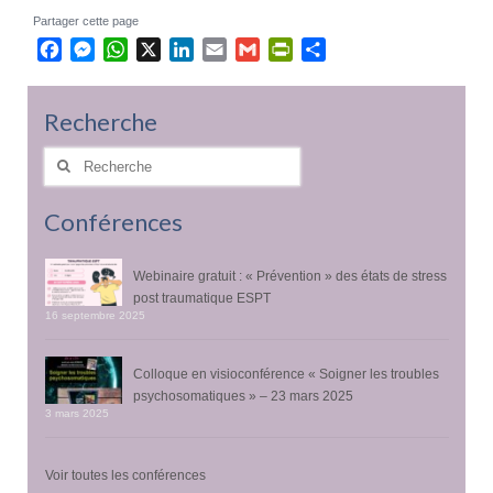
Partager cette page
Facebook
Messenger
WhatsApp
X
LinkedIn
Email
Gmail
PrintFriendly
Partager
Recherche
Rechercher
:
Conférences
Webinaire gratuit : « Prévention » des états de stress
post traumatique ESPT
16 septembre 2025
Colloque en visioconférence « Soigner les troubles
psychosomatiques » – 23 mars 2025
3 mars 2025
Voir toutes les conférences