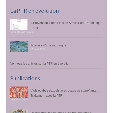
La PTR en évolution
« Prévention » des États de Stress Post Traumatique
ESPT
11 septembre 2025
Itinéraire d’une sexologue
15 avril 2024
Voir tous les articles sur la PTR en évolution
Publications
Viols et abus sexuels avec usage de stupéfiants :
Traitement avec la PTR
23 février 2026
Désamorcer les traumas et se replacer dans