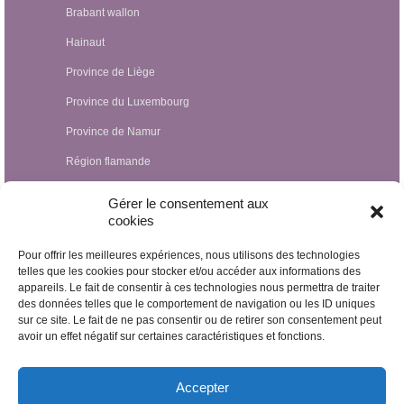
Brabant wallon
Hainaut
Province de Liège
Province du Luxembourg
Province de Namur
Région flamande
Hypnothérapeutes Luxembourg
Gérer le consentement aux
cookies
Hypnothérapeutes France
Pour offrir les meilleures expériences, nous utilisons des technologies
Hypnothérapeutes Suisse
telles que les cookies pour stocker et/ou accéder aux informations des
appareils. Le fait de consentir à ces technologies nous permettra de traiter
Hypnothérapeutes Pays-Bas
des données telles que le comportement de navigation ou les ID uniques
Hypnothérapeutes Espagne
sur ce site. Le fait de ne pas consentir ou de retirer son consentement peut
avoir un effet négatif sur certaines caractéristiques et fonctions.
Hypnothérapeutes Irlande
Hypnothérapeutes Royaume Uni
Accepter