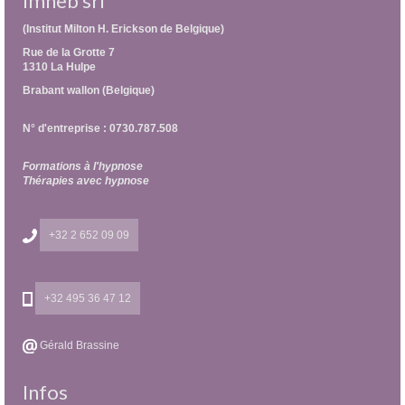
Imheb srl
(Institut Milton H. Erickson de Belgique)
Rue de la Grotte 7
1310 La Hulpe
Brabant wallon (Belgique)
N° d'entreprise : 0730.787.508
Formations à l'hypnose
Thérapies avec hypnose
+32 2 652 09 09
+32 495 36 47 12
Gérald Brassine
Infos