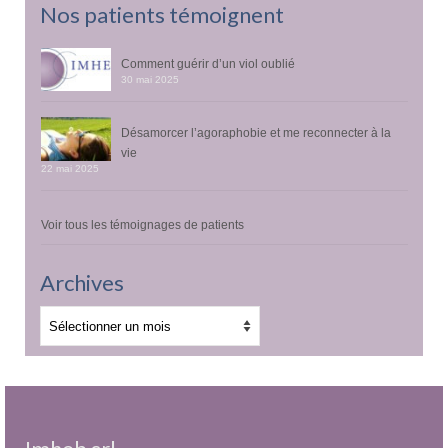
Nos patients témoignent
Comment guérir d’un viol oublié
30 mai 2025
Désamorcer l’agoraphobie et me reconnecter à la
vie
22 mai 2025
Voir tous les témoignages de patients
Archives
Archives