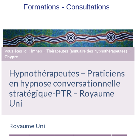
Formations - Consultations
Vous êtes ici :
Imheb
»
Thérapeutes (annuaire des hypnothérapeutes)
»
Chypre
Hypnothérapeutes – Praticiens
en hypnose conversationnelle
stratégique-PTR – Royaume
Uni
Royaume Uni