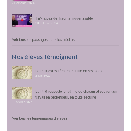
31 octobre 2024
Il n’y a pas de Trauma Inguérissable
23 octobre 2024
Voir tous les passages dans les médias
Nos élèves témoignent
La PTR est extrêmement utile en sexologie
2 juin 2026
La PTR respecte le rythme de chacun et soutient un
travail en profondeur, en toute sécurité
13 février 2026
Voir tous les témoignages d’élèves