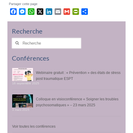
Partager cette page
Facebook
Messenger
WhatsApp
X
LinkedIn
Email
Gmail
PrintFriendly
Partager
Recherche
Rechercher
:
Conférences
Webinaire gratuit : « Prévention » des états de stress
post traumatique ESPT
16 septembre 2025
Colloque en visioconférence « Soigner les troubles
psychosomatiques » – 23 mars 2025
3 mars 2025
Voir toutes les conférences