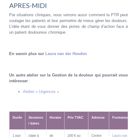
APRES-MIDI
Par situations cliniques, nous verrons aussi comment la PTR peut
soulager les patients et leur permettre de mieux gérer les douleurs.
L’idée étant de vous donner des pistes de champ d’action face à
un patient douloureux chronique.
En savoir plus sur
Laura van der Hoeden
Un autre atelier sur la Gestion de la douleur qui pourrait vous
intéresser
:
Atelier « Urgences »
Durée
Sessions
Horaire
Prix TVAC
Adresse
Formateurs
/ dates
Durée
Sessions
Horaire
Prix TVAC
Adresse
Formateurs
1 jour
(date à
de
200 € ou
Centre
Laura van