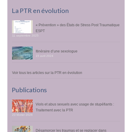
La PTR en évolution
« Prévention » des États de Stress Post Traumatique
ESPT
11 septembre 2025
Itinéraire d’une sexologue
15 avril 2024
Voir tous les articles sur la PTR en évolution
Publications
Viols et abus sexuels avec usage de stupéfiants :
Traitement avec la PTR
23 février 2026
Désamorcer les traumas et se replacer dans