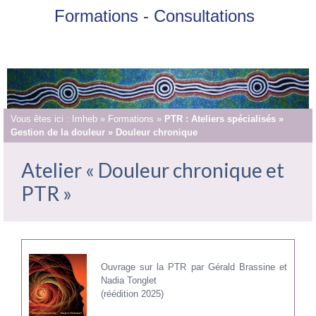
Formations - Consultations
Vous êtes ici :
Imheb
»
Formations
»
PTR : Ateliers spécialisés »
Gestion de la douleur » Douleur chronique
Atelier « Douleur chronique et
PTR »
Ouvrage sur la PTR par Gérald Brassine et
Nadia Tonglet
(réédition 2025)