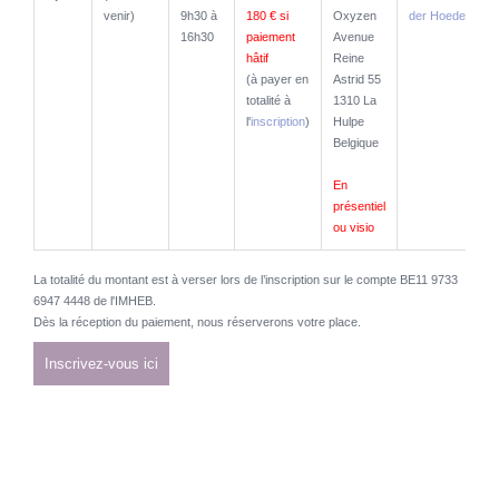
/ dates
venir)
9h30 à
180 € si
Oxyzen
der Hoeden
16h30
paiement
Avenue
hâtif
Reine
(à payer en
Astrid 55
totalité à
1310 La
l'
inscription
)
Hulpe
Belgique
En
présentiel
ou visio
La totalité du montant est à verser lors de l’inscription sur le compte BE11 9733
6947 4448 de l'IMHEB.
Dès la réception du paiement, nous réserverons votre place.
Inscrivez-vous ici