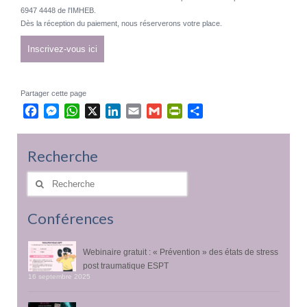
6947 4448 de l'IMHEB.
Dès la réception du paiement, nous réserverons votre place.
Inscrivez-vous ici
Partager cette page
Facebook
Messenger
WhatsApp
X
LinkedIn
Email
Gmail
PrintFriendly
Partager
Recherche
Rechercher
:
Conférences
Webinaire gratuit : « Prévention » des états de stress
post traumatique ESPT
16 septembre 2025