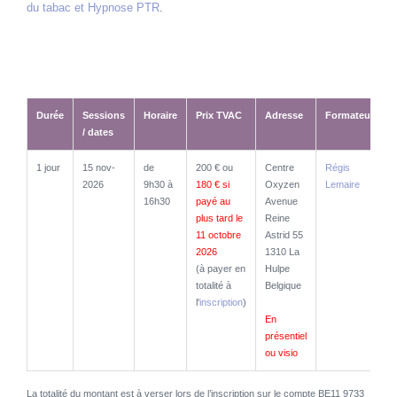
du tabac et Hypnose PTR
.
Durée
Sessions
Horaire
Prix TVAC
Adresse
Formateur
/ dates
Durée
Sessions
Horaire
Prix TVAC
Adresse
Formateur
1 jour
15 nov-
de
200 € ou
Centre
Régis
/ dates
2026
9h30 à
180 € si
Oxyzen
Lemaire
16h30
payé au
Avenue
plus tard le
Reine
11 octobre
Astrid 55
2026
1310 La
(à payer en
Hulpe
totalité à
Belgique
l'
inscription
)
En
présentiel
ou visio
La totalité du montant est à verser lors de l’inscription sur le compte BE11 9733