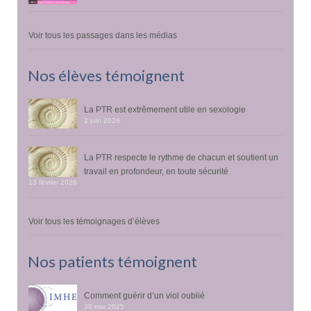
Voir tous les passages dans les médias
Nos élèves témoignent
La PTR est extrêmement utile en sexologie
2 juin 2026
La PTR respecte le rythme de chacun et soutient un
travail en profondeur, en toute sécurité
13 février 2026
Voir tous les témoignages d’élèves
Nos patients témoignent
Comment guérir d’un viol oublié
30 mai 2025