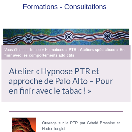
Formations - Consultations
Vous êtes ici :
Imheb
»
Formations
»
PTR : Ateliers spécialisés » En
finir avec les comportements addictifs
Atelier « Hypnose PTR et
approche de Palo Alto – Pour
en finir avec le tabac ! »
Ouvrage sur la PTR par Gérald Brassine et
Nadia Tonglet