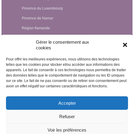
Province du Luxembourg
Province de Namur
Région flamande
Hypnothérapeutes Luxembourg
Gérer le consentement aux
cookies
Hypnothérapeutes France
Pour offrir les meilleures expériences, nous utilisons des technologies
Hypnothérapeutes Suisse
telles que les cookies pour stocker et/ou accéder aux informations des
appareils. Le fait de consentir à ces technologies nous permettra de traiter
Hypnothérapeutes Pays-Bas
des données telles que le comportement de navigation ou les ID uniques
Hypnothérapeutes Espagne
sur ce site. Le fait de ne pas consentir ou de retirer son consentement peut
avoir un effet négatif sur certaines caractéristiques et fonctions.
Hypnothérapeutes Irlande
Hypnothérapeutes Royaume Uni
Accepter
Hypnothérapeutes Egypte
Refuser
Hypnothérapeutes Nicaragua
Voir les préférences