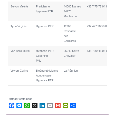
Selvon Valérie
Praticienne
44000 Nantes
+33 7 75 77 94 66
hypnose PTR
44270
Machecoul
Tyou Virginie
Hypnose PTR
11360
+32 477 20 50 88
Cascastel-
des-
Corbières
Van Belle Muriel
Hypnose PTR
05240 Serre-
+33 7 80 46 05 69
Coaching
Chevalier
PNL
Volvert Carine
Bioénergéticienne
La Réunion
Acupuncteur
Hypnose PTR
Partager cette page
Facebook
Messenger
WhatsApp
X
LinkedIn
Email
Gmail
PrintFriendly
Partager