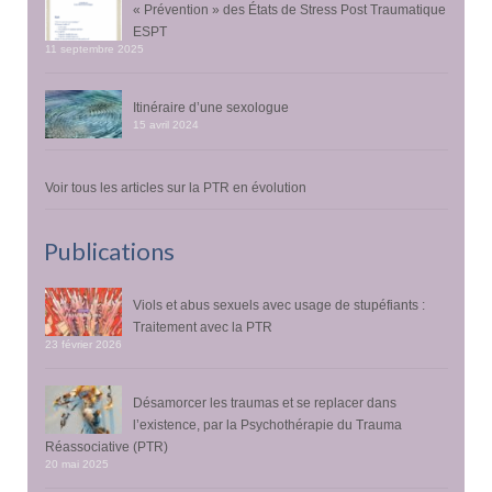
« Prévention » des États de Stress Post Traumatique
ESPT
11 septembre 2025
Itinéraire d’une sexologue
15 avril 2024
Voir tous les articles sur la PTR en évolution
Publications
Viols et abus sexuels avec usage de stupéfiants :
Traitement avec la PTR
23 février 2026
Désamorcer les traumas et se replacer dans
l’existence, par la Psychothérapie du Trauma
Réassociative (PTR)
20 mai 2025