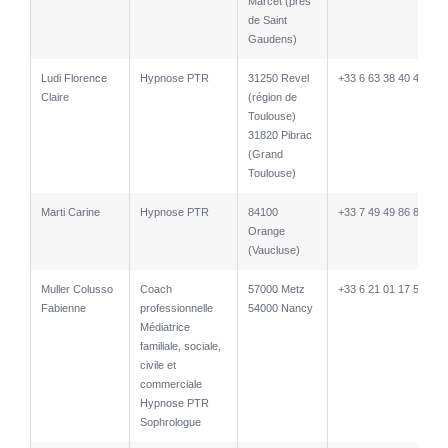
Marcet (près
de Saint
Gaudens)
Ludi Florence
Hypnose PTR
31250 Revel
+33 6 63 38 40 48
Claire
(région de
Toulouse)
31820 Pibrac
(Grand
Toulouse)
Marti Carine
Hypnose PTR
84100
+33 7 49 49 86 84
Orange
(Vaucluse)
Muller Colusso
Coach
57000 Metz
+33 6 21 01 17 55
Fabienne
professionnelle
54000 Nancy
Médiatrice
familiale, sociale,
civile et
commerciale
Hypnose PTR
Sophrologue