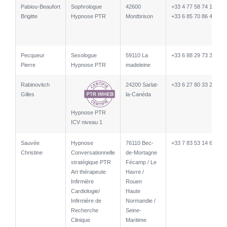
Pabiou-Beaufort
Sophrologue
42600
+33 4 77 58 74 17
Brigitte
Hypnose PTR
Montbrison
+33 6 85 70 86 41
Pecqueur
Sexologue
59110 La
+33 6 88 29 73 35
Pierre
Hypnose PTR
madeleine
Rabinovitch
24200 Sarlat-
+33 6 27 80 33 28
Gilles
la-Canéda
Hypnose PTR
ICV niveau 1
Sauvée
Hypnose
76110 Bec-
+33 7 83 53 14 68
Christine
Conversationnelle
de-Mortagne
stratégique PTR
Fécamp / Le
Art thérapeute
Havre /
Infirmière
Rouen
Cardiologie/
Haute
Infirmière de
Normandie /
Recherche
Seine-
Clinique
Maritime