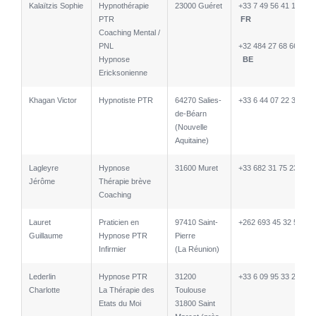
Kalaïtzis Sophie
Hypnothérapie
23000 Guéret
+33 7 49 56 41 18
PTR
FR
Coaching Mental /
PNL
+32 484 27 68 66
Hypnose
BE
Ericksonienne
Khagan Victor
Hypnotiste PTR
64270 Salies-
+33 6 44 07 22 34
de-Béarn
(Nouvelle
Aquitaine)
Lagleyre
Hypnose
31600 Muret
+33 682 31 75 23
Jérôme
Thérapie brève
Coaching
Lauret
Praticien en
97410 Saint-
+262 693 45 32 54
Guillaume
Hypnose PTR
Pierre
Infirmier
(La Réunion)
Lederlin
Hypnose PTR
31200
+33 6 09 95 33 23
Charlotte
La Thérapie des
Toulouse
Etats du Moi
31800 Saint