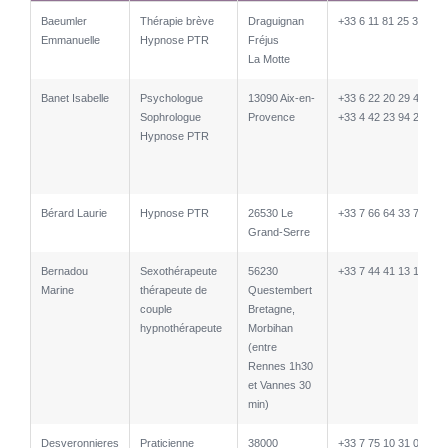
Nom
Description
Localité
Téléphone
num.int.
Baeumler
Thérapie brève
Draguignan
+33 6 11 81 25 35
Emmanuelle
Hypnose PTR
Fréjus
La Motte
Banet Isabelle
Psychologue
13090 Aix-en-
+33 6 22 20 29 47
Sophrologue
Provence
+33 4 42 23 94 22
Hypnose PTR
Bérard Laurie
Hypnose PTR
26530 Le
+33 7 66 64 33 79
Grand-Serre
Bernadou
Sexothérapeute
56230
+33 7 44 41 13 10
Marine
thérapeute de
Questembert
couple
Bretagne,
hypnothérapeute
Morbihan
(entre
Rennes 1h30
et Vannes 30
min)
Desveronnieres
Praticienne
38000
+33 7 75 10 31 02