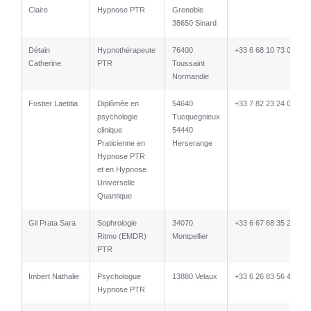
Claire
Hypnose PTR
Grenoble
38650 Sinard
Détain
Hypnothérapeute
76400
+33 6 68 10 73 02
Catherine
PTR
Toussaint
Normandie
Fostier Laetitia
Diplômée en
54640
+33 7 82 23 24 02
psychologie
Tucquegnieux
clinique
54440
Praticienne en
Herserange
Hypnose PTR
et en Hypnose
Universelle
Quantique
Gil Prata Sara
Sophrologie
34070
+33 6 67 68 35 29
Ritmo (EMDR)
Montpellier
PTR
Imbert Nathalie
Psychologue
13880 Velaux
+33 6 26 83 56 40
Hypnose PTR