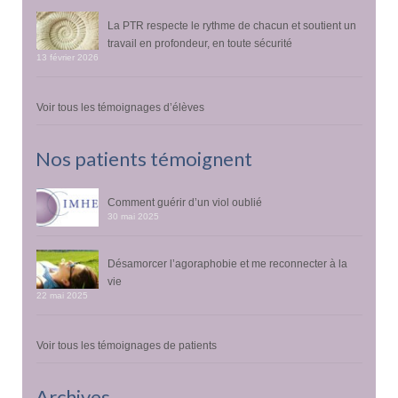
La PTR respecte le rythme de chacun et soutient un
travail en profondeur, en toute sécurité
13 février 2026
Voir tous les témoignages d’élèves
Nos patients témoignent
Comment guérir d’un viol oublié
30 mai 2025
Désamorcer l’agoraphobie et me reconnecter à la
vie
22 mai 2025
Voir tous les témoignages de patients
Archives