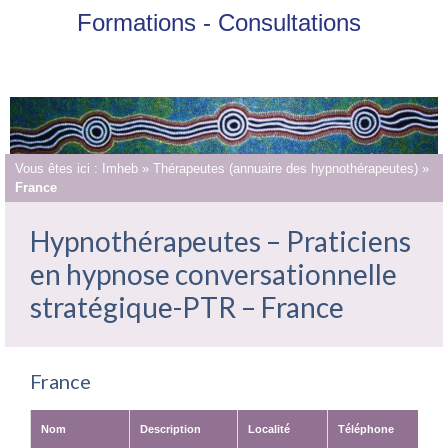
Formations - Consultations
Vous êtes ici :
Imheb
»
Thérapeutes (annuaire des hypnothérapeutes)
»
France
Hypnothérapeutes – Praticiens
en hypnose conversationnelle
stratégique-PTR – France
France
Nom
Description
Localité
Téléphone
num.int.