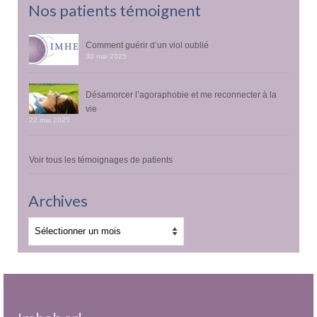
Nos patients témoignent
Comment guérir d’un viol oublié
30 mai 2025
Désamorcer l’agoraphobie et me reconnecter à la
vie
22 mai 2025
Voir tous les témoignages de patients
Archives
Archives