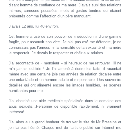
disant homme de confiance de ma mère. J’avais subi des relations
intimes, caresses poussées, mots et gestes tendres qui étaient
présentés comme l’affection d’un père manquant.
J’avais 12 ans, lui 40 environ.
Cet homme a usé de son pouvoir de « séduction » d’une gamine
fragile, pour assouvir son vice. Je n’ai pas osé me défendre, je ne
connaissais pas l’amour, ni la normalité de la sexualité et ma mère
le respectait. Je devais le respecter et obéir aux adultes.
J’ai recontacté ce « monsieur » si heureux de me retrouver !!Il ne
m’a jamais oubliée ! Je l’ai amené à écrire les faits, il racontait
même avec une certaine joie ces années de relation décalée entre
une enfant/ado et un homme adulte et responsable. Des souvenirs
détaillés qui ont alimenté encore les images horribles, les scènes
humiliantes pour moi.
J’ai cherché une aide médicale spécialisée dans le domaine des
abus sexuels…Personne de disponible rapidement, ni vraiment
intéressé..
J’ai alors eu le grand bonheur de trouver le site de Mr Brassine et
je n’ai pas hésité. Chaque mot de l’article publié sur Internet me