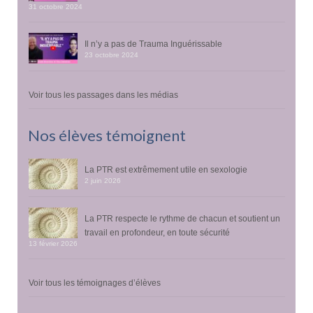
31 octobre 2024
Il n’y a pas de Trauma Inguérissable
23 octobre 2024
Voir tous les passages dans les médias
Nos élèves témoignent
La PTR est extrêmement utile en sexologie
2 juin 2026
La PTR respecte le rythme de chacun et soutient un
travail en profondeur, en toute sécurité
13 février 2026
Voir tous les témoignages d’élèves