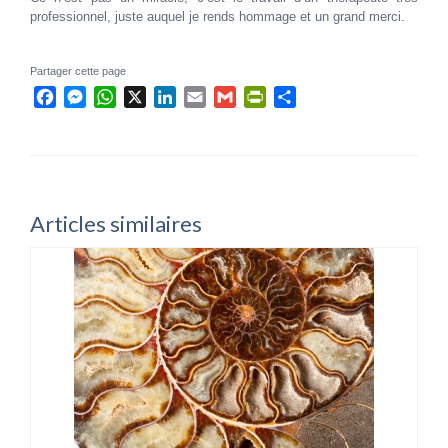
professionnel, juste auquel je rends hommage et un grand merci.
Partager cette page
Facebook
Messenger
WhatsApp
X
LinkedIn
Email
Gmail
PrintFriendly
Partager
Articles similaires