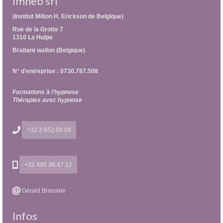
Imheb srl
(Institut Milton H. Erickson de Belgique)
Rue de la Grotte 7
1310 La Hulpe
Brabant wallon (Belgique)
N° d'entreprise : 0730.787.508
Formations à l'hypnose
Thérapies avec hypnose
+32 2 652 09 09
+32 495 36 47 12
Gérald Brassine
Infos