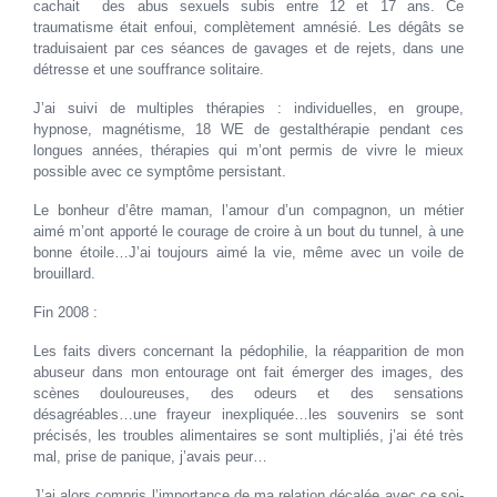
cachait des abus sexuels subis entre 12 et 17 ans. Ce
traumatisme était enfoui, complètement amnésié. Les dégâts se
traduisaient par ces séances de gavages et de rejets, dans une
détresse et une souffrance solitaire.
J’ai suivi de multiples thérapies : individuelles, en groupe,
hypnose, magnétisme, 18 WE de gestalthérapie pendant ces
longues années, thérapies qui m’ont permis de vivre le mieux
possible avec ce symptôme persistant.
Le bonheur d’être maman, l’amour d’un compagnon, un métier
aimé m’ont apporté le courage de croire à un bout du tunnel, à une
bonne étoile…J’ai toujours aimé la vie, même avec un voile de
brouillard.
Fin 2008 :
Les faits divers concernant la pédophilie, la réapparition de mon
abuseur dans mon entourage ont fait émerger des images, des
scènes douloureuses, des odeurs et des sensations
désagréables…une frayeur inexpliquée…les souvenirs se sont
précisés, les troubles alimentaires se sont multipliés, j’ai été très
mal, prise de panique, j’avais peur…
J’ai alors compris l’importance de ma relation décalée avec ce soi-