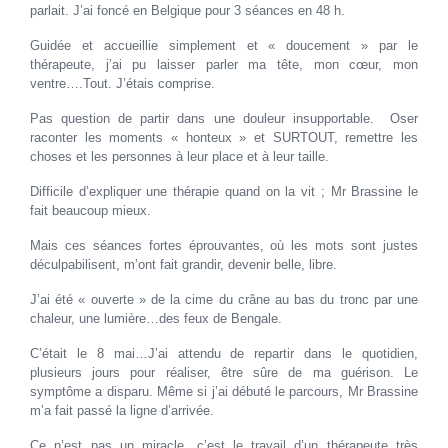
parlait. J’ai foncé en Belgique pour 3 séances en 48 h.
Guidée et accueillie simplement et « doucement » par le
thérapeute, j’ai pu laisser parler ma tête, mon cœur, mon
ventre….Tout. J’étais comprise.
Pas question de partir dans une douleur insupportable. Oser
raconter les moments « honteux » et SURTOUT, remettre les
choses et les personnes à leur place et à leur taille.
Difficile d’expliquer une thérapie quand on la vit ; Mr Brassine le
fait beaucoup mieux.
Mais ces séances fortes éprouvantes, où les mots sont justes
déculpabilisent, m’ont fait grandir, devenir belle, libre.
J’ai été « ouverte » de la cime du crâne au bas du tronc par une
chaleur, une lumière…des feux de Bengale.
C’était le 8 mai…J’ai attendu de repartir dans le quotidien,
plusieurs jours pour réaliser, être sûre de ma guérison. Le
symptôme a disparu. Même si j’ai débuté le parcours, Mr Brassine
m’a fait passé la ligne d’arrivée.
Ce n’est pas un miracle, c’est le travail d’un thérapeute très