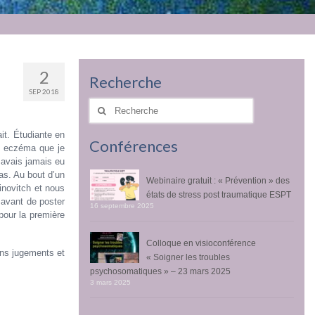
2
Recherche
SEP 2018
Rechercher
:
it. Étudiante en
Conférences
on eczéma que je
 avais jamais eu
as. Au bout d’un
Webinaire gratuit : « Prévention » des
binovitch et nous
états de stress post traumatique ESPT
 avant de poster
16 septembre 2025
pour la première
Colloque en visioconférence
ans jugements et
« Soigner les troubles
psychosomatiques » – 23 mars 2025
3 mars 2025