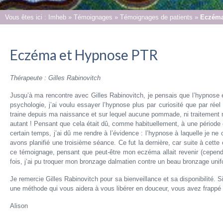
Vous êtes ici :
Imheb
»
Témoignages
»
Témoignages de patients
»
Eczéma
Eczéma et Hypnose PTR
Thérapeute : Gilles Rabinovitch
Jusqu’à ma rencontre avec Gilles Rabinovitch, je pensais que l’hypnose ét
psychologie, j’ai voulu essayer l’hypnose plus par curiosité que par r
traine depuis ma naissance et sur lequel aucune pommade, ni traitement 
autant ! Pensant que cela était dû, comme habituellement, à une période 
certain temps, j’ai dû me rendre à l’évidence : l’hypnose à laquelle je ne
avons planifié une troisième séance. Ce fut la dernière, car suite à cet
ce témoignage, pensant que peut-être mon eczéma allait revenir (cependan
fois, j’ai pu troquer mon bronzage dalmatien contre un beau bronzage uni
Je remercie Gilles Rabinovitch pour sa bienveillance et sa disponibilité.
une méthode qui vous aidera à vous libérer en douceur, vous avez frappé à
Alison