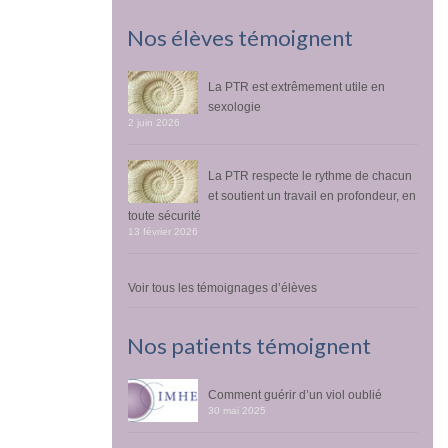
Nos élèves témoignent
La PTR est extrêmement utile en
sexologie
2 juin 2026
La PTR respecte le rythme de chacun
et soutient un travail en profondeur, en
toute sécurité
13 février 2026
Voir tous les témoignages d’élèves
Nos patients témoignent
Comment guérir d’un viol oublié
30 mai 2025