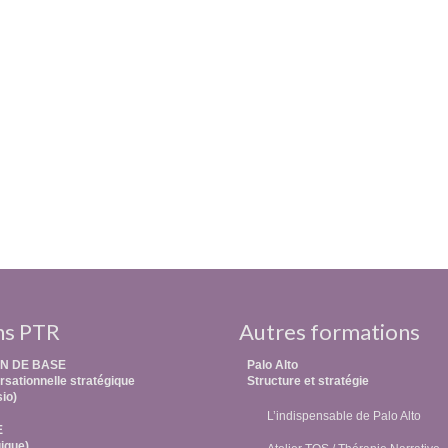
ns PTR
Autres formations
N DE BASE
Palo Alto
sationnelle stratégique
Structure et stratégie
sio)
L’indispensable de Palo Alto
E
ique)