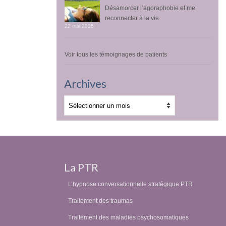
Désamorcer l’agoraphobie et me
reconnecter à la vie
22 mai 2025
Voir tous les témoignages de patients
Archives
Archives
La PTR
L’hypnose conversationnelle stratégique PTR
Traitement des traumas
Traitement des maladies psychosomatiques