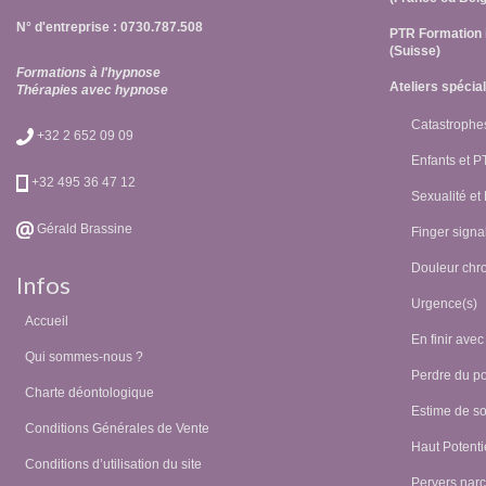
N° d'entreprise : 0730.787.508
PTR Formation 
(Suisse)
Formations à l'hypnose
Ateliers spécia
Thérapies avec hypnose
Catastrophes
+32 2 652 09 09
Enfants et 
+32 495 36 47 12
Sexualité et
Gérald Brassine
Finger signal
Douleur chr
Infos
Urgence(s)
Accueil
En finir avec
Qui sommes-nous ?
Perdre du p
Charte déontologique
Estime de so
Conditions Générales de Vente
Haut Potentie
Conditions d’utilisation du site
Pervers narc