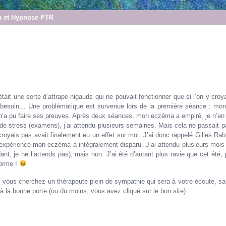
 et Hypnose PTR
ait une sorte d’attrape-nigauds qui ne pouvait fonctionner que si l’on y croya
éel besoin… Une problématique est survenue lors de la première séance : m
n’a pu faire ses preuves. Après deux séances, mon eczéma a empiré, je n’en
de stress (examens), j’ai attendu plusieurs semaines. Mais cela ne passait p
 croyais pas avait finalement eu un effet sur moi. J’ai donc rappelé Gilles Ra
te expérience mon eczéma a intégralement disparu. J’ai attendu plusieurs mois
t, je ne l’attends pas), mais non. J’ai été d’autant plus ravie que cet été, 
forme !
 Si vous cherchez un thérapeute plein de sympathie qui sera à votre écoute, s
 la bonne porte (ou du moins, vous avez cliqué sur le bon site).