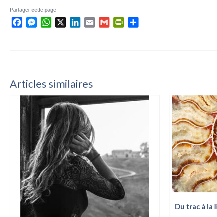
Partager cette page
Facebook
Messenger
WhatsApp
X
LinkedIn
Email
Gmail
PrintFriendly
Partager
Articles similaires
Du trac à la