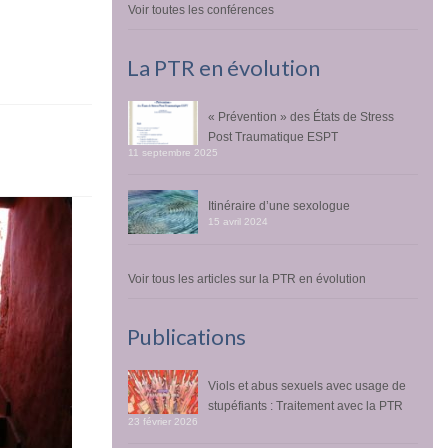
Voir toutes les conférences
La PTR en évolution
« Prévention » des États de Stress
Post Traumatique ESPT
11 septembre 2025
Itinéraire d’une sexologue
15 avril 2024
Voir tous les articles sur la PTR en évolution
Publications
Viols et abus sexuels avec usage de
stupéfiants : Traitement avec la PTR
23 février 2026
Un processus de réparation irréversible
25 juin 2017