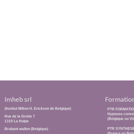
Imheb srl
Formatio
(Institut Milton H. Erickson de Belgique)
PTR FORMATIO
Hypnose conver
Rue de la Grotte 7
(Belgique ou Vi
1310 La Hulpe
PTR SYNTHES
Brabant wallon (Belgique)
(France ou Belg