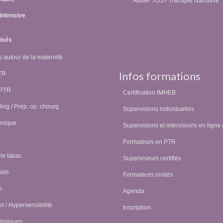
Atelier TOS / Thérapie Narrative
intensive
lisés
 autour de la maternité
Infos formations
PTR
 PTR
Certification IMHEB
ing / Prép. op. chirurg.
Supervisions individuelles
onique
Supervisions et intervisions en ligne 
Formateurs en PTR
 le tabac
Superviseurs certifiés
oids
Formateurs invités
i
Agenda
l / Hypersensibilité
Inscription
issiques