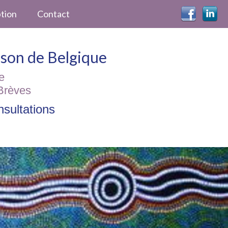
ption
Contact
ckson de Belgique
e
Brèves
sultations