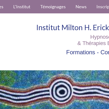
es
L’Institut
Témoignages
News
Inscri
Institut Milton H. Eri
Hypnos
& Thérapies 
Formations - Con