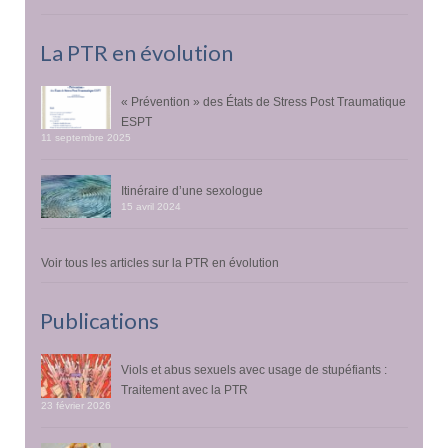
La PTR en évolution
« Prévention » des États de Stress Post Traumatique
ESPT
11 septembre 2025
Itinéraire d’une sexologue
15 avril 2024
Voir tous les articles sur la PTR en évolution
Publications
Viols et abus sexuels avec usage de stupéfiants :
Traitement avec la PTR
23 février 2026