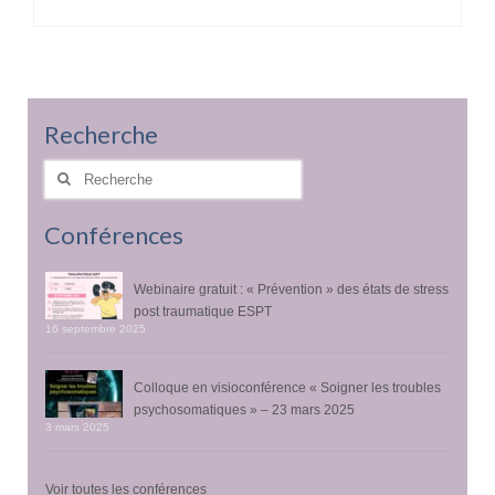
Recherche
Rechercher
:
Conférences
Webinaire gratuit : « Prévention » des états de stress
post traumatique ESPT
16 septembre 2025
Colloque en visioconférence « Soigner les troubles
psychosomatiques » – 23 mars 2025
3 mars 2025
Voir toutes les conférences