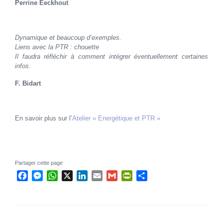
Perrine Eeckhout
Dynamique et beaucoup d’exemples.
Liens avec la PTR : chouette
Il faudra réfléchir à comment intégrer éventuellement certaines
infos.
F. Bidart
En savoir plus sur l’
Atelier « Energétique et PTR »
Partager cette page
Facebook
Messenger
WhatsApp
X
LinkedIn
Email
Gmail
PrintFriendly
Partager