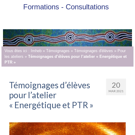
Formations - Consultations
Vous êtes ici :
Imheb
»
Témoignages
»
Témoignages d'élèves
»
Pour
les ateliers
»
Témoignages d’élèves pour l’atelier « Energétique et
PTR »
Témoignages d’élèves
20
MAR 2021
pour l’atelier
« Energétique et PTR »