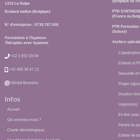
(Belgique ou Vi
1310 La Hulpe
PTR SYNTHES
Brabant wallon (Belgique)
(France ou Belg
N° d'entreprise : 0730.787.508
PTR Formation 
(Suisse)
Formations à l'hypnose
Ateliers spécia
Thérapies avec hypnose
Catastrophes
+32 2 652 09 09
Enfants et 
+32 495 36 47 12
Sexualité et
Gérald Brassine
Finger signal
Douleur chr
Infos
Urgence(s)
Accueil
En finir avec
Qui sommes-nous ?
Perdre du p
Charte déontologique
Estime de so