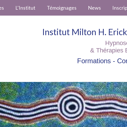
es
L’Institut
Témoignages
News
Inscri
Institut Milton H. Eri
Hypnos
& Thérapies 
Formations - Con