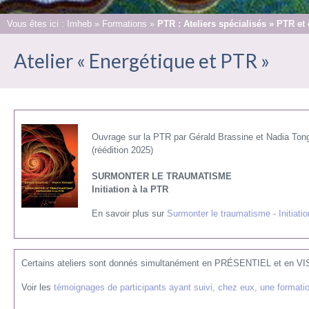
Vous êtes ici :
Imheb
»
Formations
»
PTR : Ateliers spécialisés » PTR et
Atelier « Energétique et PTR »
Ouvrage sur la PTR par Gérald Brassine et Nadia Tong
(réédition 2025)
SURMONTER LE TRAUMATISME
Initiation à la PTR
En savoir plus sur
Surmonter le traumatisme - Initiati
Certains ateliers sont donnés simultanément en PRÉSENTIEL et e
Voir les
témoignages de participants ayant suivi, chez eux, une formati