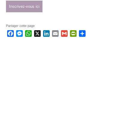
Inscrivez-vous ici
Partager cette page
Facebook
Messenger
WhatsApp
X
LinkedIn
Email
Gmail
PrintFriendly
Partager