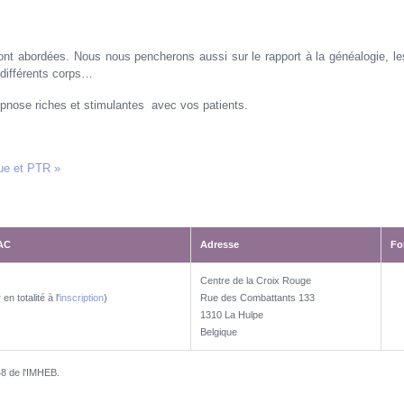
eront abordées. Nous nous pencherons aussi sur le rapport à la généalogie, 
 différents corps…
pnose riches et stimulantes avec vos patients.
que et PTR »
VAC
Adresse
Fo
VAC
Adresse
Fo
Centre de la Croix Rouge
en totalité à l'
inscription
)
Rue des Combattants 133
1310 La Hulpe
Belgique
48 de l'IMHEB.