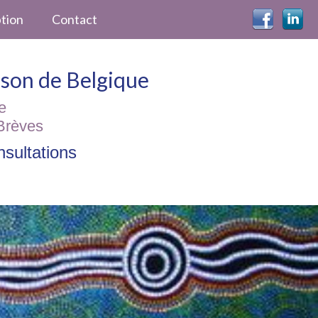
ption
Contact
ckson de Belgique
e
Brèves
sultations