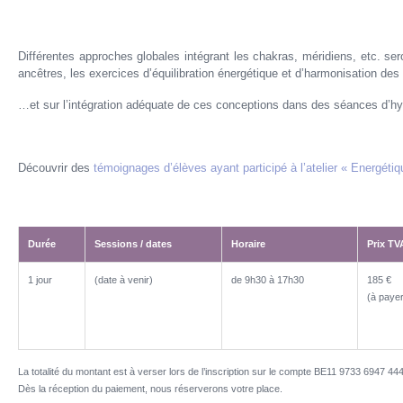
Différentes approches globales intégrant les chakras, méridiens, etc. s
ancêtres, les exercices d’équilibration énergétique et d’harmonisation des
…et sur l’intégration adéquate de ces conceptions dans des séances d’hy
Découvrir des
témoignages d’élèves ayant participé à l’atelier « Energéti
Durée
Sessions / dates
Horaire
Prix T
Durée
Sessions / dates
Horaire
Prix T
1 jour
(date à venir)
de 9h30 à 17h30
185 €
(à payer 
La totalité du montant est à verser lors de l’inscription sur le compte BE11 9733 6947 44
Dès la réception du paiement, nous réserverons votre place.