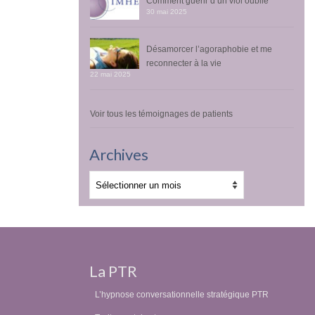
Comment guérir d’un viol oublié
30 mai 2025
Désamorcer l’agoraphobie et me
reconnecter à la vie
22 mai 2025
Voir tous les témoignages de patients
Archives
Archives
La PTR
L’hypnose conversationnelle stratégique PTR