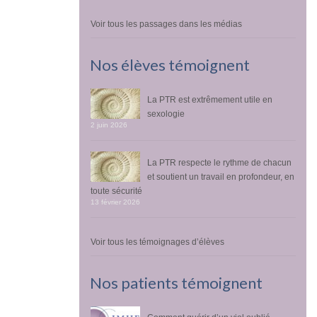
Voir tous les passages dans les médias
Nos élèves témoignent
La PTR est extrêmement utile en
sexologie
2 juin 2026
La PTR respecte le rythme de chacun
et soutient un travail en profondeur, en
toute sécurité
13 février 2026
Voir tous les témoignages d’élèves
Nos patients témoignent