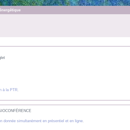
 énergétique
let
on à la PTR
.
n VISIOCONFÉRENCE
on donnée simultanément en présentiel et en ligne
.