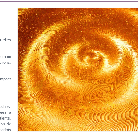
 elles
’Humain
tions,
impact
oches,
nées à
tients,
ion de
parfois