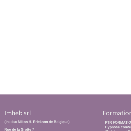
Imheb srl
Formatio
(Institut Milton H. Erickson de Belgique)
PTR FORMATIO
Hypnose conver
Rue de la Grotte 7