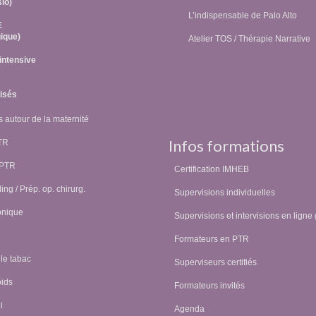
sio)
L’indispensable de Palo Alto
E
ique)
Atelier TOS / Thérapie Narrative
intensive
lisés
 autour de la maternité
Infos formations
PTR
 PTR
Certification IMHEB
ing / Prép. op. chirurg.
Supervisions individuelles
onique
Supervisions et intervisions en ligne 
Formateurs en PTR
 le tabac
Superviseurs certifiés
oids
Formateurs invités
i
Agenda