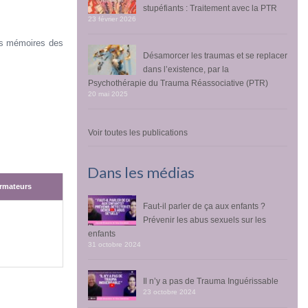
stupéfiants : Traitement avec la PTR
23 février 2026
les mémoires des
Désamorcer les traumas et se replacer
dans l’existence, par la
Psychothérapie du Trauma Réassociative (PTR)
20 mai 2025
Voir toutes les publications
Dans les médias
rmateurs
Faut-il parler de ça aux enfants ?
rmateurs
Prévenir les abus sexuels sur les
enfants
31 octobre 2024
Il n’y a pas de Trauma Inguérissable
23 octobre 2024