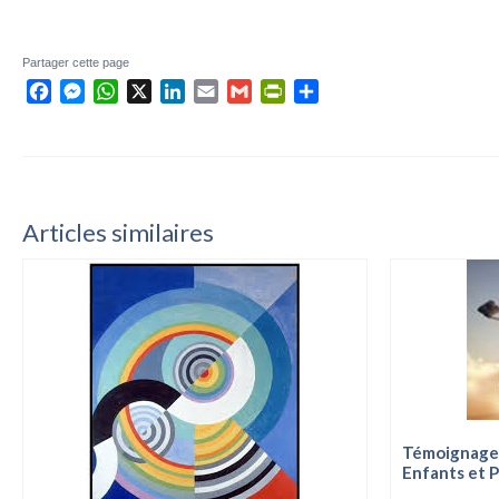
Partager cette page
Facebook
Messenger
WhatsApp
X
LinkedIn
Email
Gmail
PrintFriendly
Partager
Articles similaires
Témoignages 
Enfants et 