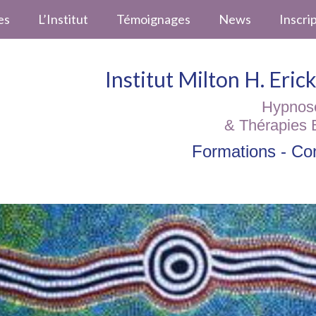
es
L’Institut
Témoignages
News
Inscri
Institut Milton H. Eri
Hypnos
& Thérapies 
Formations - Con