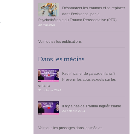
Désamorcer les traumas et se replacer
dans l’existence, par la
Psychothérapie du Trauma Réassociative (PTR)
.
20 mai 2025
Voir toutes les publications
Dans les médias
Faut-il parler de ça aux enfants ?
Prévenir les abus sexuels sur les
enfants
31 octobre 2024
Il n’y a pas de Trauma Inguérissable
23 octobre 2024
Voir tous les passages dans les médias