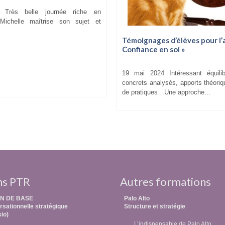
Très belle journée riche en
 Michelle maîtrise son sujet et
Témoignages d’élèves pour l’a
Confiance en soi »
19 mai 2024 Intéressant équili
concrets analysés, apports théori
de pratiques…Une approche...
ns PTR
Autres formations
N DE BASE
Palo Alto
sationnelle stratégique
Structure et stratégie
sio)
L’indispensable de Palo Alto