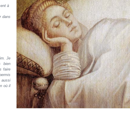
sent à
r dans
aim. Je
s bien
 faire
permis
 aussi
n où il