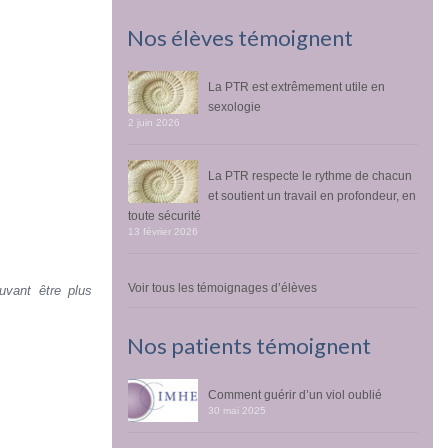
Nos élèves témoignent
La PTR est extrêmement utile en
sexologie
2 juin 2026
La PTR respecte le rythme de chacun
et soutient un travail en profondeur, en
toute sécurité
13 février 2026
Voir tous les témoignages d’élèves
uvant être plus
Nos patients témoignent
Comment guérir d’un viol oublié
30 mai 2025