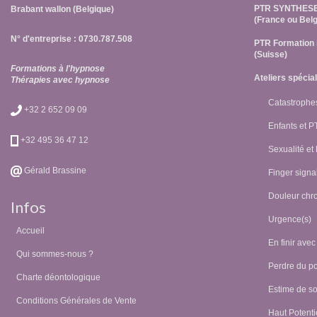
PTR SYNTHES
Brabant wallon (Belgique)
(France ou Belg
N° d'entreprise : 0730.787.508
PTR Formation 
(Suisse)
Formations à l'hypnose
Ateliers spécia
Thérapies avec hypnose
Catastrophes
+32 2 652 09 09
Enfants et 
+32 495 36 47 12
Sexualité et
Gérald Brassine
Finger signal
Douleur chr
Infos
Urgence(s)
Accueil
En finir avec
Qui sommes-nous ?
Perdre du p
Charte déontologique
Estime de so
Conditions Générales de Vente
Haut Potentie