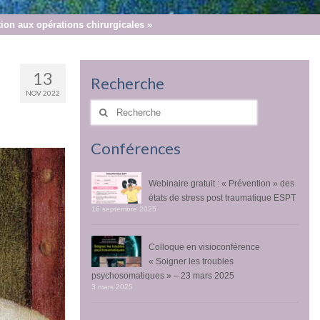
tion aux opérations chirurgicales »
13
Recherche
NOV 2022
Rechercher
:
Conférences
Webinaire gratuit : « Prévention » des
états de stress post traumatique ESPT
16 septembre 2025
Colloque en visioconférence
« Soigner les troubles
psychosomatiques » – 23 mars 2025
3 mars 2025