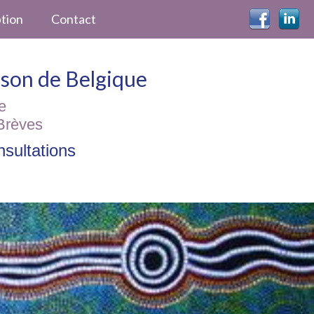
ption
Contact
ckson de Belgique
e
Brèves
sultations