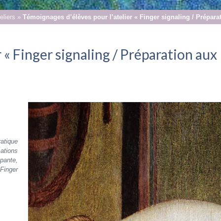
eliers
»
Témoignages d’élèves pour l’atelier « Finger signaling / Prépara
 « Finger signaling / Préparation aux
ratique
ations
pante,
Finger