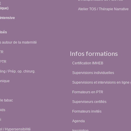
E
ique)
Atelier TOS / Thérapie Narrative
intensive
lisés
 autour de la maternité
Infos formations
PTR
 PTR
Certification IMHEB
ing / Prép. op. chirurg.
Supervisions individuelles
onique
Supervisions et intervisions en ligne 
Formateurs en PTR
 le tabac
Superviseurs certifiés
oids
Formateurs invités
i
Agenda
l / Hypersensibilité
Inscription