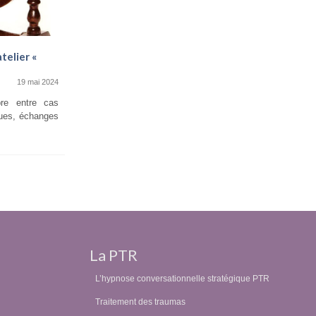
telier «
Témoignages d’élèves pour l’atelier
« Arrêt du tabac et Hypnose PTR »
19 mai 2024
5 novembre 2022
bre entre cas
5 novembre 2022 Sujet très intéressant surtout
ques, échanges
sur la partie du matin, qui permet d’avoir...
La PTR
L’hypnose conversationnelle stratégique PTR
Traitement des traumas