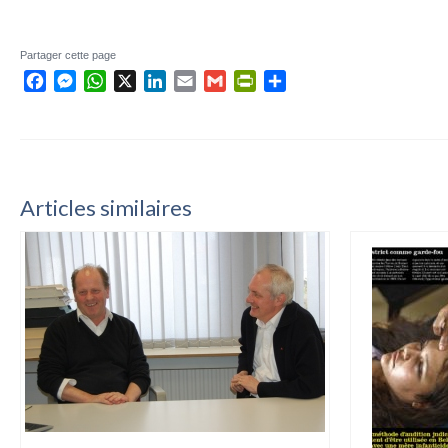
Partager cette page
Facebook
Messenger
WhatsApp
X
LinkedIn
Email
Gmail
PrintFriendly
Partager
Articles similaires