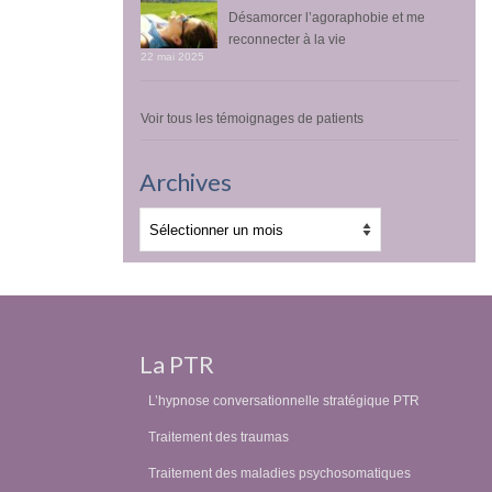
Désamorcer l’agoraphobie et me
reconnecter à la vie
22 mai 2025
Voir tous les témoignages de patients
Archives
Archives
La PTR
L’hypnose conversationnelle stratégique PTR
Traitement des traumas
Traitement des maladies psychosomatiques