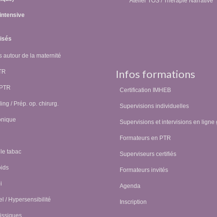
Atelier TOS / Thérapie Narrative
intensive
lisés
 autour de la maternité
Infos formations
PTR
 PTR
Certification IMHEB
ing / Prép. op. chirurg.
Supervisions individuelles
onique
Supervisions et intervisions en ligne 
Formateurs en PTR
 le tabac
Superviseurs certifiés
oids
Formateurs invités
i
Agenda
l / Hypersensibilité
Inscription
issiques