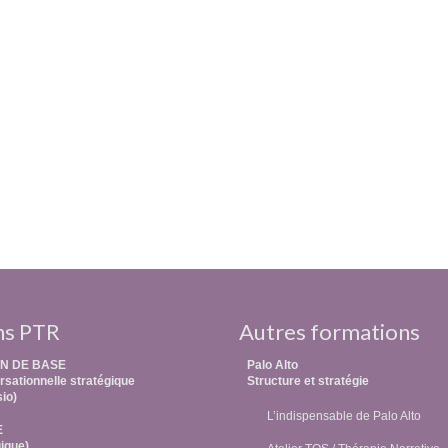
ns PTR
Autres formations
N DE BASE
Palo Alto
sationnelle stratégique
Structure et stratégie
sio)
L’indispensable de Palo Alto
E
ique)