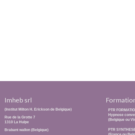
Imheb srl
Formatio
(Institut Milton H. Erickson de Belgique)
PTR FORMATIO
Hypnose conver
Rue de la Grotte 7
(Belgique ou Vi
1310 La Hulpe
PTR SYNTHES
Brabant wallon (Belgique)
(France ou Belg