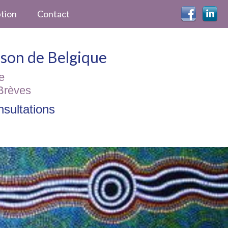
ption
Contact
ckson de Belgique
e
Brèves
sultations