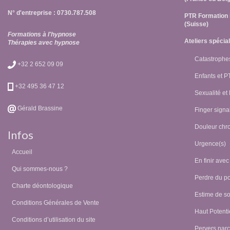
N° d'entreprise : 0730.787.508
PTR Formation 
(Suisse)
Formations à l'hypnose
Ateliers spécia
Thérapies avec hypnose
Catastrophes
+32 2 652 09 09
Enfants et 
+32 495 36 47 12
Sexualité et
Gérald Brassine
Finger signal
Douleur chr
Infos
Urgence(s)
Accueil
En finir avec
Qui sommes-nous ?
Perdre du p
Charte déontologique
Estime de so
Conditions Générales de Vente
Haut Potentie
Conditions d’utilisation du site
Pervers narc