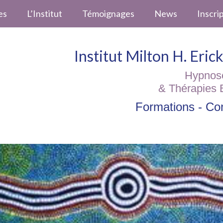
es
L’Institut
Témoignages
News
Inscri
Institut Milton H. Eri
Hypnos
& Thérapies 
Formations - Con