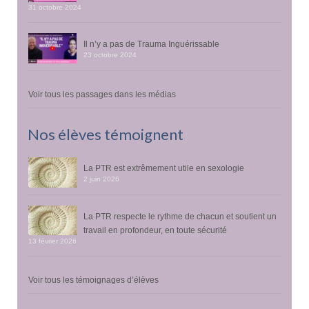
31 octobre 2024
Il n’y a pas de Trauma Inguérissable
23 octobre 2024
Voir tous les passages dans les médias
Nos élèves témoignent
La PTR est extrêmement utile en sexologie
2 juin 2026
La PTR respecte le rythme de chacun et soutient un
travail en profondeur, en toute sécurité
13 février 2026
Voir tous les témoignages d’élèves