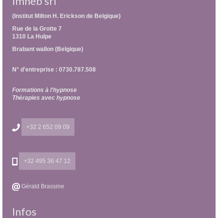
Imheb srl
(Institut Milton H. Erickson de Belgique)
Rue de la Grotte 7
1310 La Hulpe
Brabant wallon (Belgique)
N° d'entreprise : 0730.787.508
Formations à l'hypnose
Thérapies avec hypnose
+32 2 652 09 09
+32 495 36 47 12
Gérald Brassine
Infos