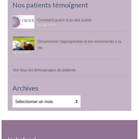
Nos patients témoignent
Comment guérir d’un viol oublié
30 mai 2025
Désamorcer l’agoraphobie et me reconnecter à la
vie
22 mai 2025
Voir tous les témoignages de patients
Archives
Archives