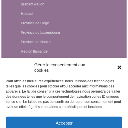
Brabant wallon
Hainaut
Province de Liège
Province du Luxembourg
Province de Namur
Région flamande
Hypnothérapeutes Luxembourg
Gérer le consentement aux
cookies
Hypnothérapeutes France
Pour offrir les meilleures expériences, nous utilisons des technologies
Hypnothérapeutes Suisse
telles que les cookies pour stocker et/ou accéder aux informations des
appareils. Le fait de consentir à ces technologies nous permettra de traiter
Hypnothérapeutes Pays-Bas
des données telles que le comportement de navigation ou les ID uniques
Hypnothérapeutes Espagne
sur ce site. Le fait de ne pas consentir ou de retirer son consentement peut
avoir un effet négatif sur certaines caractéristiques et fonctions.
Hypnothérapeutes Irlande
Hypnothérapeutes Royaume Uni
Accepter