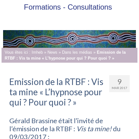
Formations - Consultations
Vous êtes ici :
Imheb
»
News
»
Dans les médias
»
Emission de la
RTBF : Vis ta mine « L’hypnose pour qui ? Pour quoi ? »
Emission de la RTBF : Vis
9
MAR 2017
ta mine « L’hypnose pour
qui ? Pour quoi ? »
Gérald Brassine était l’invité de
l’émission de la RTBF :
Vis ta mine!
du
09/03/2017 :