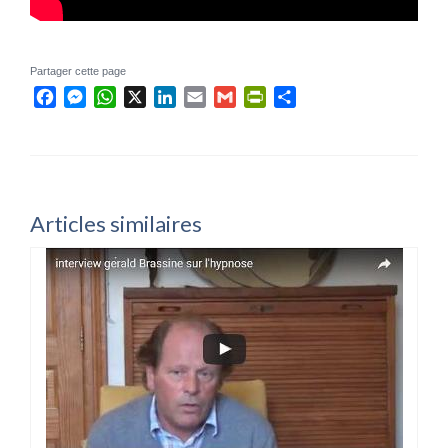
Partager cette page
Facebook
Messenger
WhatsApp
X
LinkedIn
Email
Gmail
PrintFriendly
Partager
Articles similaires