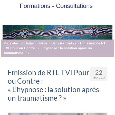
Formations - Consultations
Vous êtes ici :
Imheb
»
News
»
Dans les médias
»
Emission de RTL
TVI Pour ou Contre : « L’hypnose : la solution après un
traumatisme ? »
Emission de RTL TVI Pour
22
MAR 2017
ou Contre :
« L’hypnose : la solution après
un traumatisme ? »