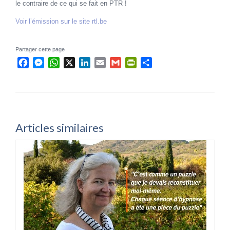
le contraire de ce qui se fait en PTR !
Voir l’émission sur le site rtl.be
Partager cette page
Facebook
Messenger
WhatsApp
X
LinkedIn
Email
Gmail
PrintFriendly
Partager
Articles similaires