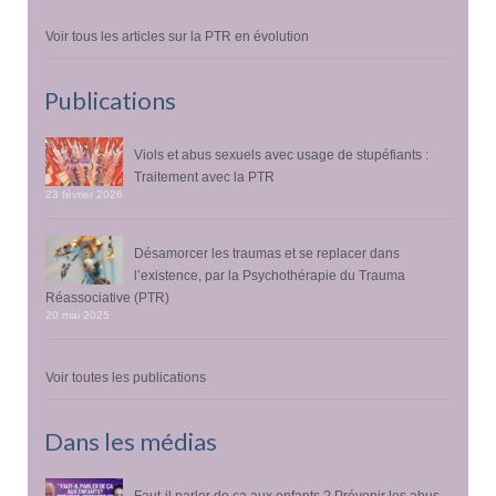
Voir tous les articles sur la PTR en évolution
Publications
Viols et abus sexuels avec usage de stupéfiants :
Traitement avec la PTR
23 février 2026
Désamorcer les traumas et se replacer dans
l’existence, par la Psychothérapie du Trauma
Réassociative (PTR)
20 mai 2025
Voir toutes les publications
Dans les médias
Faut-il parler de ça aux enfants ? Prévenir les abus