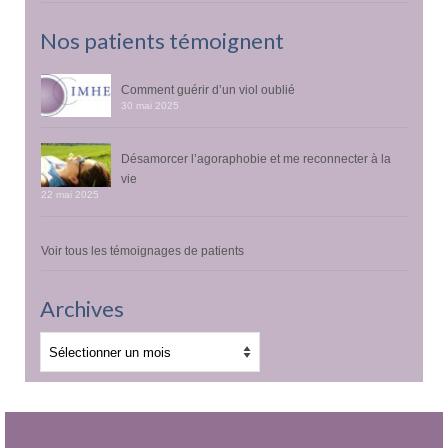
Nos patients témoignent
Comment guérir d’un viol oublié
30 mai 2025
Désamorcer l’agoraphobie et me reconnecter à la
vie
22 mai 2025
Voir tous les témoignages de patients
Archives
Archives