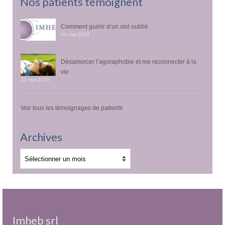
Nos patients témoignent
Comment guérir d’un viol oublié
30 mai 2025
Désamorcer l’agoraphobie et me reconnecter à la
vie
22 mai 2025
Voir tous les témoignages de patients
Archives
Archives
Imheb srl