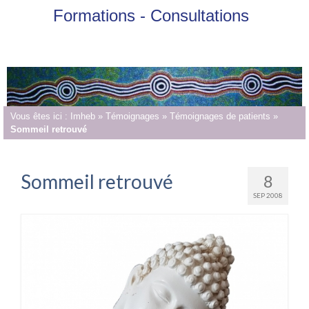
Formations - Consultations
Vous êtes ici :
Imheb
»
Témoignages
»
Témoignages de patients
»
Sommeil retrouvé
Sommeil retrouvé
8
SEP 2008