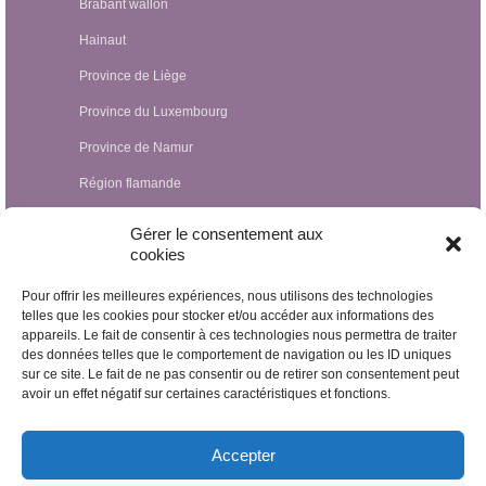
Brabant wallon
Hainaut
Province de Liège
Province du Luxembourg
Province de Namur
Région flamande
Hypnothérapeutes Luxembourg
Gérer le consentement aux
cookies
Hypnothérapeutes France
Pour offrir les meilleures expériences, nous utilisons des technologies
Hypnothérapeutes Suisse
telles que les cookies pour stocker et/ou accéder aux informations des
appareils. Le fait de consentir à ces technologies nous permettra de traiter
Hypnothérapeutes Pays-Bas
des données telles que le comportement de navigation ou les ID uniques
Hypnothérapeutes Espagne
sur ce site. Le fait de ne pas consentir ou de retirer son consentement peut
avoir un effet négatif sur certaines caractéristiques et fonctions.
Hypnothérapeutes Irlande
Hypnothérapeutes Royaume Uni
Accepter
Hypnothérapeutes Egypte