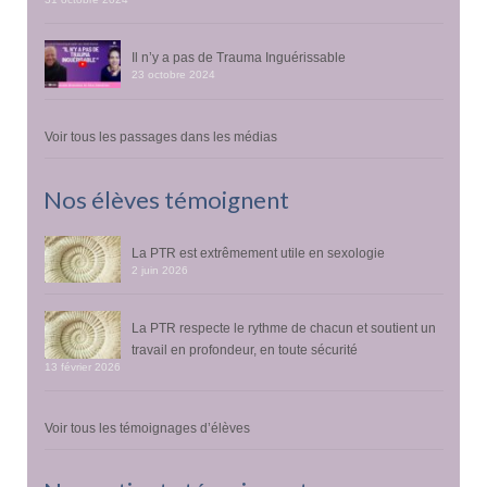
Il n’y a pas de Trauma Inguérissable
23 octobre 2024
Voir tous les passages dans les médias
Nos élèves témoignent
La PTR est extrêmement utile en sexologie
2 juin 2026
La PTR respecte le rythme de chacun et soutient un
travail en profondeur, en toute sécurité
13 février 2026
Voir tous les témoignages d’élèves