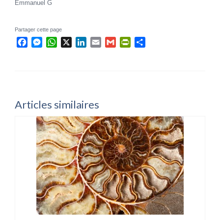
Emmanuel G
Partager cette page
Facebook
Messenger
WhatsApp
X
LinkedIn
Email
Gmail
PrintFriendly
Partager
Articles similaires