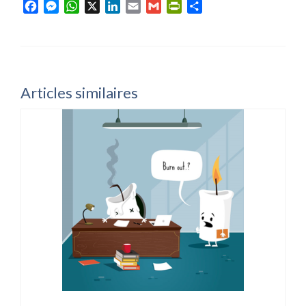
Facebook
Messenger
WhatsApp
X
LinkedIn
Email
Gmail
PrintFriendly
Partager
Articles similaires