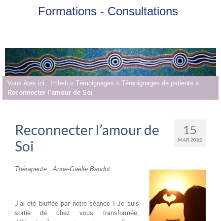
Formations - Consultations
Vous êtes ici :
Imheb
»
Témoignages
»
Témoignages de patients
»
Reconnecter l’amour de Soi
Reconnecter l’amour de
15
MAR 2022
Soi
Thérapeute : Anne-Gaëlle Baudot
J’ai été bluffée par notre séance ! Je suis
sortie de chez vous transformée,