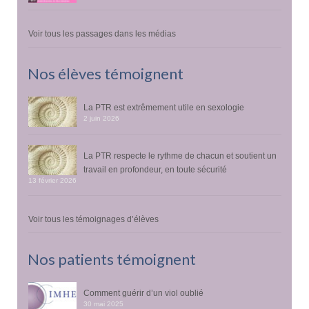
Voir tous les passages dans les médias
Nos élèves témoignent
La PTR est extrêmement utile en sexologie
2 juin 2026
La PTR respecte le rythme de chacun et soutient un
travail en profondeur, en toute sécurité
13 février 2026
Voir tous les témoignages d’élèves
Nos patients témoignent
Comment guérir d’un viol oublié
30 mai 2025