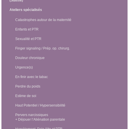
(Suisse)
Ateliers spécialisés
Catastrophes autour de la maternité
Enfants et PTR
Sexualité et PTR
Finger signaling / Prép. op. chirurg.
Douleur chronique
Urgence(s)
En finir avec le tabac
Perdre du poids
Estime de soi
Haut Potentiel / Hypersensibilité
Pervers narcissiques
+ Déjouer l’Aliénation parentale
Harcèlement, Palo Alto et PTR