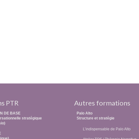
ns PTR
Autres formations
N DE BASE
Palo Alto
sationnelle stratégique
Structure et stratégie
sio)
L’indispensable de Palo Alto
E
ique)