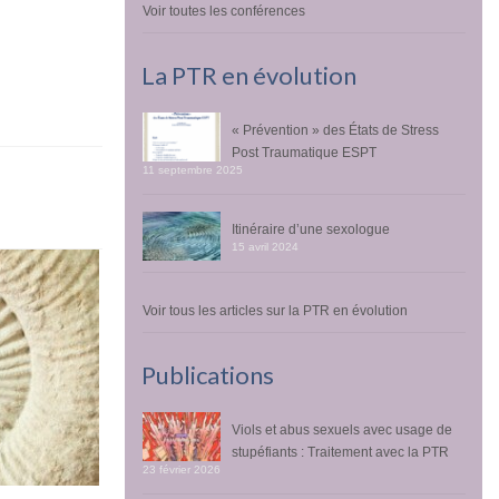
Voir toutes les conférences
La PTR en évolution
« Prévention » des États de Stress
Post Traumatique ESPT
11 septembre 2025
Itinéraire d’une sexologue
15 avril 2024
Voir tous les articles sur la PTR en évolution
Publications
Viols et abus sexuels avec usage de
stupéfiants : Traitement avec la PTR
23 février 2026