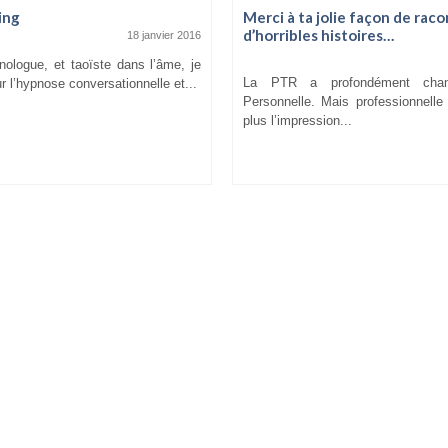
ing
Merci à ta jolie façon de rac
d’horribles histoires…
18 janvier 2016
nologue, et taoïste dans l’âme, je
La PTR a profondément cha
 l’hypnose conversationnelle et...
Personnelle. Mais professionnelle 
plus l’impression...