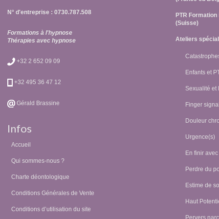
N° d'entreprise : 0730.787.508
PTR Formation 
(Suisse)
Formations à l'hypnose
Ateliers spécia
Thérapies avec hypnose
Catastrophes
+32 2 652 09 09
Enfants et 
+32 495 36 47 12
Sexualité et
Gérald Brassine
Finger signal
Douleur chr
Infos
Urgence(s)
Accueil
En finir avec
Qui sommes-nous ?
Perdre du p
Charte déontologique
Estime de so
Conditions Générales de Vente
Haut Potentie
Conditions d’utilisation du site
Pervers narc