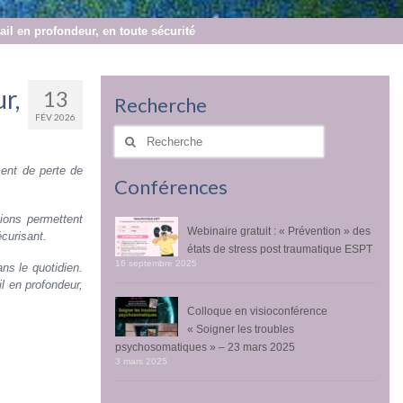
ail en profondeur, en toute sécurité
r,
13
Recherche
FÉV 2026
Rechercher
:
ent de perte de
Conférences
tions permettent
Webinaire gratuit : « Prévention » des
curisant.
états de stress post traumatique ESPT
16 septembre 2025
ns le quotidien.
l en profondeur,
Colloque en visioconférence
« Soigner les troubles
psychosomatiques » – 23 mars 2025
3 mars 2025