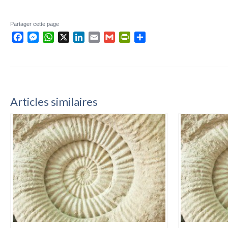
Partager cette page
Facebook
Messenger
WhatsApp
X
LinkedIn
Email
Gmail
PrintFriendly
Partager
Articles similaires