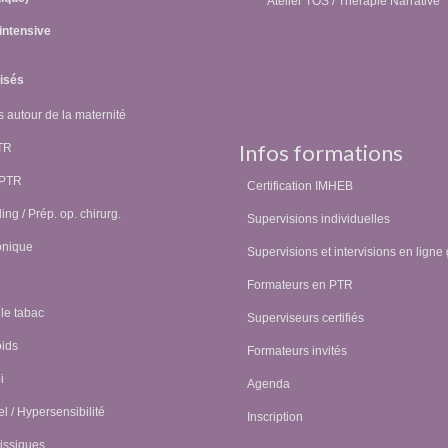
Atelier TOS / Thérapie Narrative
intensive
lisés
 autour de la maternité
Infos formations
PTR
 PTR
Certification IMHEB
ing / Prép. op. chirurg.
Supervisions individuelles
onique
Supervisions et intervisions en ligne 
Formateurs en PTR
 le tabac
Superviseurs certifiés
oids
Formateurs invités
i
Agenda
l / Hypersensibilité
Inscription
issiques