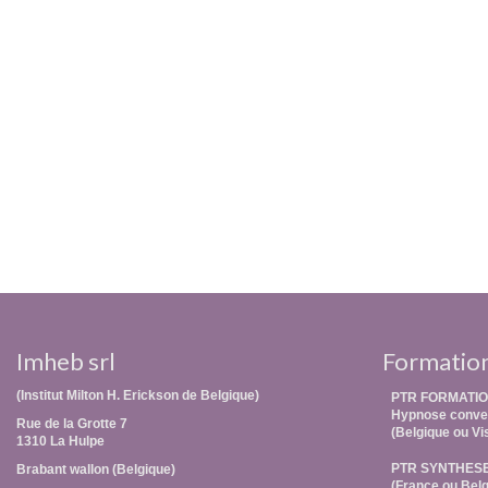
Imheb srl
Formatio
(Institut Milton H. Erickson de Belgique)
PTR FORMATIO
Hypnose conver
Rue de la Grotte 7
(Belgique ou Vi
1310 La Hulpe
PTR SYNTHES
Brabant wallon (Belgique)
(France ou Belg