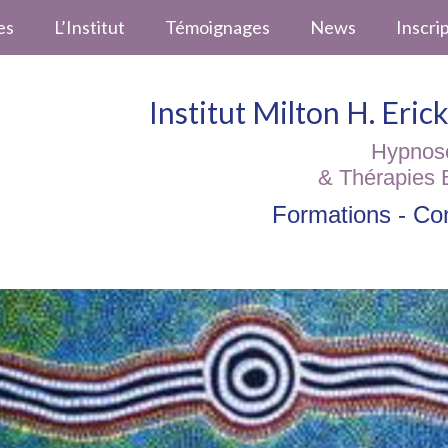
es
L’Institut
Témoignages
News
Inscri
Institut Milton H. Eri
Hypnos
& Thérapies 
Formations - Con