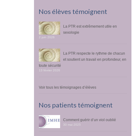
Nos élèves témoignent
La PTR est extrêmement utile en
sexologie
2 juin 2026
La PTR respecte le rythme de chacun
et soutient un travail en profondeur, en
toute sécurité
13 février 2026
Voir tous les témoignages d’élèves
Nos patients témoignent
Comment guérir d’un viol oublié
30 mai 2025