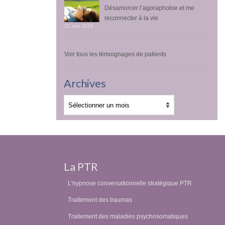
Désamorcer l’agoraphobie et me
reconnecter à la vie
22 mai 2025
Voir tous les témoignages de patients
Archives
Archives
La PTR
L’hypnose conversationnelle stratégique PTR
Traitement des traumas
Traitement des maladies psychosomatiques