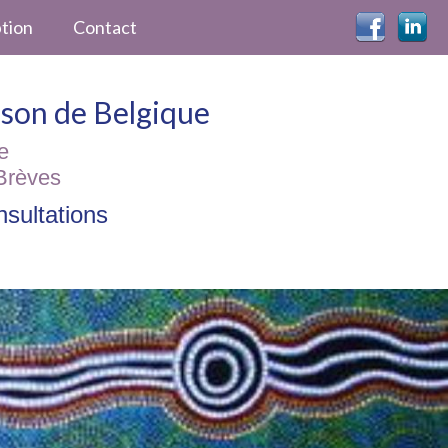
ption
Contact
ckson de Belgique
e
Brèves
sultations