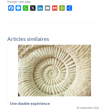
Partager cette page
Facebook
Messenger
WhatsApp
X
LinkedIn
Email
Gmail
PrintFriendly
Partager
Articles similaires
Une double expérience
30 septembre 2011