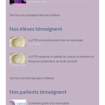
23 octobre 2024
Voir tous les passages dans les médias
Nos élèves témoignent
La PTR est extrêmement utile en sexologie
2 juin 2026
La PTR respecte le rythme de chacun et soutient un
travail en profondeur, en toute sécurité
13 février 2026
Voir tous les témoignages d’élèves
Nos patients témoignent
Comment guérir d’un viol oublié