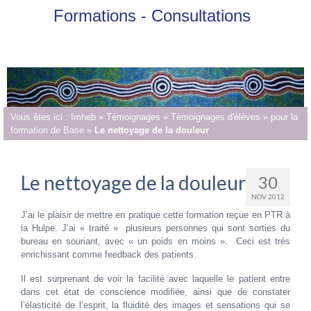
Formations - Consultations
Vous êtes ici :
Imheb
»
Témoignages
»
Témoignages d'élèves
»
pour la
formation de Base
»
Le nettoyage de la douleur
Le nettoyage de la douleur
30
NOV 2012
J’ai le plaisir de mettre en pratique cette formation reçue en PTR à
la Hulpe. J’ai « traité » plusieurs personnes qui sont sorties du
bureau en souriant, avec « un poids en moins ». Ceci est très
enrichissant comme feedback des patients.
Il est surprenant de voir la facilité avec laquelle le patient entre
dans cet état de conscience modifiée, ainsi que de constater
l’élasticité de l’esprit, la fluidité des images et sensations qui se