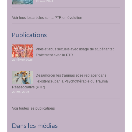
15 avril 2024
Voir tous les articles sur la PTR en évolution
Publications
Viols et abus sexuels avec usage de stupéfiants :
Traitement avec la PTR
23 février 2026
Désamorcer les traumas et se replacer dans
l’existence, par la Psychothérapie du Trauma
Réassociative (PTR)
20 mai 2025
Voir toutes les publications
Dans les médias