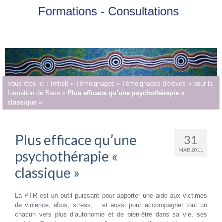
Formations - Consultations
Vous êtes ici :
Imheb
»
Témoignages
»
Témoignages d'élèves
»
pour la
formation de Base
»
Plus efficace qu’une psychothérapie «
classique »
Plus efficace qu’une
31
MAR 2011
psychothérapie «
classique »
La PTR est un outil puissant pour apporter une aide aux victimes
de violence, abus, stress,… et aussi pour accompagner tout un
chacun vers plus d’autonomie et de bien-être dans sa vie, ses