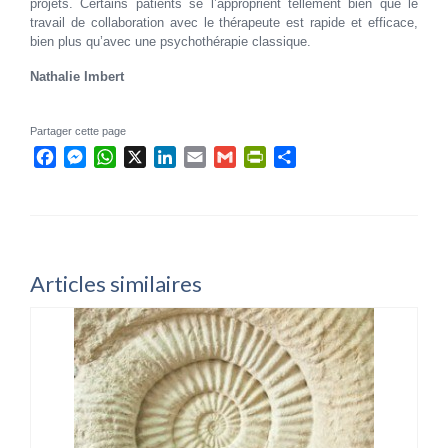
projets. Certains patients se l’approprient tellement bien que le
travail de collaboration avec le thérapeute est rapide et efficace,
bien plus qu’avec une psychothérapie classique.
Nathalie Imbert
Partager cette page
Facebook
Messenger
WhatsApp
X
LinkedIn
Email
Gmail
PrintFriendly
Partager
Articles similaires