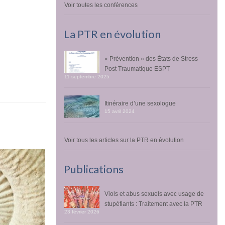
Voir toutes les conférences
La PTR en évolution
« Prévention » des États de Stress
Post Traumatique ESPT
11 septembre 2025
Itinéraire d’une sexologue
15 avril 2024
Voir tous les articles sur la PTR en évolution
Publications
Viols et abus sexuels avec usage de
stupéfiants : Traitement avec la PTR
23 février 2026