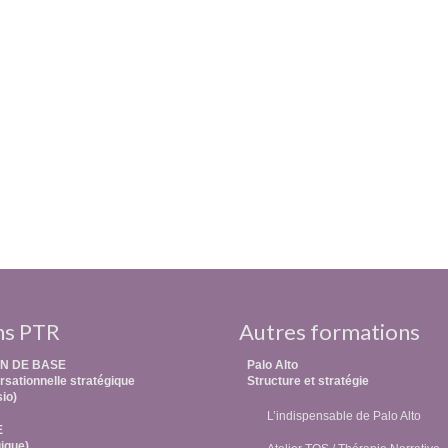
ns PTR
Autres formations
N DE BASE
Palo Alto
sationnelle stratégique
Structure et stratégie
sio)
L’indispensable de Palo Alto
E
ique)