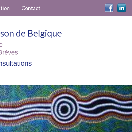
ption
Contact
ckson de Belgique
e
Brèves
sultations