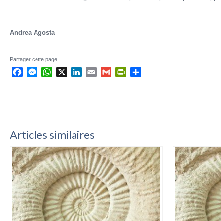
Andrea Agosta
Partager cette page
Facebook
Messenger
WhatsApp
X
LinkedIn
Email
Gmail
PrintFriendly
Partager
Articles similaires