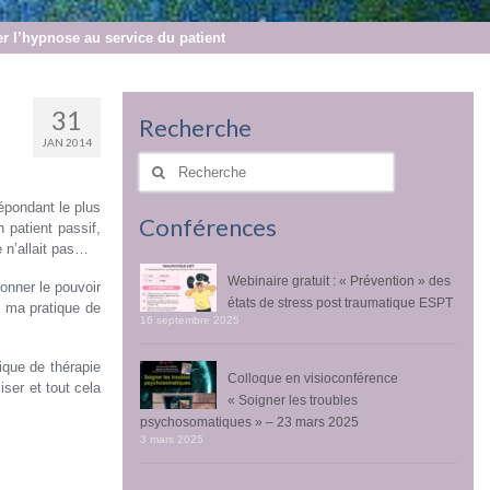
er l’hypnose au service du patient
31
Recherche
JAN 2014
Rechercher
:
épondant le plus
Conférences
 patient passif,
e n’allait pas…
Webinaire gratuit : « Prévention » des
donner le pouvoir
états de stress post traumatique ESPT
s ma pratique de
16 septembre 2025
ique de thérapie
Colloque en visioconférence
iser et tout cela
« Soigner les troubles
psychosomatiques » – 23 mars 2025
3 mars 2025