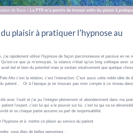
rmation de Base
»
La PTR m’a permis de trouver enfin du plaisir à pratiqu
du plaisir à pratiquer l’hypnose au
, j’ai rapidement utilisé l’hypnose de façon parcimonieuse et passive en ne r
… Qu’est-ce que je m’ennuyais, la séance n’était qu’un long soliloque avec un
 avait bel et bien du potentiel mais je sentais intuitivement que quelque chos
o Alto c’est la relation, c’est l’interaction. C’est aussi cette noble idée de 
ice du patient… Or à l’époque je ne trouvais pas mon compte à ce niveau dan
ilié avec l’outil et j’ai pu l’intégrer pleinement et abondamment dans ma prat
atient l’expert, c’est lui qui a le pouvoir sur lui, c’est lui qui va se désensibil
ssivité et ou chaque partie assume sa part de responsabilité.
 l’hypnose et à mettre ce plaisir au service du patient.
prendre, vous êtes de belles personnes…