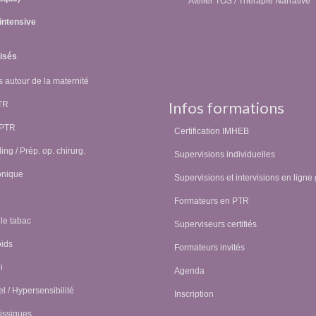
Atelier TOS / Thérapie Narrative
intensive
lisés
 autour de la maternité
Infos formations
PTR
 PTR
Certification IMHEB
ing / Prép. op. chirurg.
Supervisions individuelles
onique
Supervisions et intervisions en ligne 
Formateurs en PTR
 le tabac
Superviseurs certifiés
oids
Formateurs invités
i
Agenda
l / Hypersensibilité
Inscription
issiques