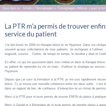
Vous êtes ici :
Imheb
»
Témoignages
»
Témoignages d'élèves
»
pour la fo
La PTR m’a permis de trouver enfin 
service du patient
J’ai été formé en 2004 en thérapie brève et en Hypnose. Dans ma clinique
souvent qu’aux sollicitations de mes patients. Je rechignais à l’utiliser
engourdi, soumis… Certes, de temps en temps, le résultat y était et l’outil
En effet, ce qui me passionne dans mon métier et dans la thérapie brève Pal
au patient de reprendre sa vie en main, d’utiliser la stratégie au serv
l’hypnose.
Depuis que j’ai suivi la formation à la PTR, je me suis rapidement réconc
brève. J’y ai trouvé une nouvelle cohérence entre les deux outils : c’est le p
dans un rapport de lien, de confiance, d’interaction et un climat de permi
Merci à la PTR pour m’avoir permis de trouver ENFIN du plaisir à pratiquer
Merci à Gérald et à Bérangère de m’avoir permis de prendre plaisir à ap