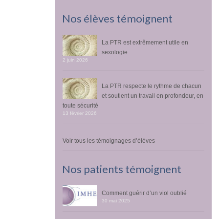
Nos élèves témoignent
La PTR est extrêmement utile en
sexologie
2 juin 2026
La PTR respecte le rythme de chacun
et soutient un travail en profondeur, en
toute sécurité
13 février 2026
Voir tous les témoignages d’élèves
Nos patients témoignent
Comment guérir d’un viol oublié
30 mai 2025