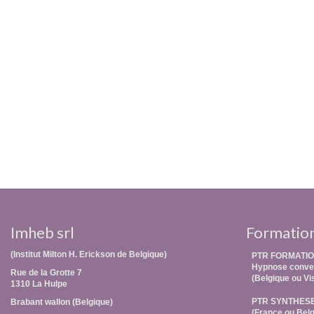
Imheb srl
Formatio
(Institut Milton H. Erickson de Belgique)
PTR FORMATIO
Hypnose conver
Rue de la Grotte 7
(Belgique ou Vi
1310 La Hulpe
PTR SYNTHES
Brabant wallon (Belgique)
(France ou Belg