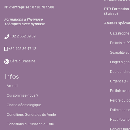
N° d'entreprise : 0730.787.508
PTR Formation 
(Suisse)
Formations à l'hypnose
Ateliers spécia
Thérapies avec hypnose
Catastrophes
+32 2 652 09 09
Enfants et 
+32 495 36 47 12
Sexualité et
Gérald Brassine
Finger signal
Douleur chr
Infos
Urgence(s)
Accueil
En finir avec
Qui sommes-nous ?
Perdre du p
Charte déontologique
Estime de so
Conditions Générales de Vente
Haut Potentie
Conditions d’utilisation du site
Pervers narc