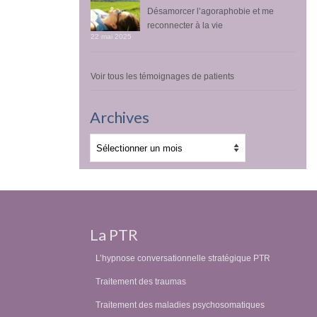
Désamorcer l’agoraphobie et me
reconnecter à la vie
22 mai 2025
Voir tous les témoignages de patients
Archives
Archives
La PTR
L’hypnose conversationnelle stratégique PTR
Traitement des traumas
Traitement des maladies psychosomatiques