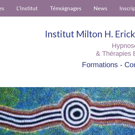
es
L’Institut
Témoignages
News
Inscri
Institut Milton H. Eri
Hypnos
& Thérapies 
Formations - Con