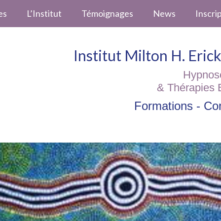
es
L’Institut
Témoignages
News
Inscri
Institut Milton H. Eri
Hypnos
& Thérapies 
Formations - Con