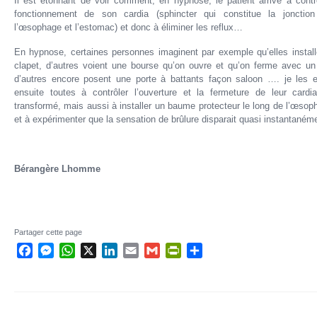
Il est étonnant de voir comment, en hypnose, le patient arrive à contrô
fonctionnement de son cardia (sphincter qui
constitue la jonction
l’œsophage et l’estomac) et donc à éliminer les reflux…
En hypnose, certaines personnes imaginent par exemple qu’elles install
clapet, d’autres voient une bourse qu’on ouvre et qu’on ferme avec un 
d’autres encore posent une porte à battants façon saloon …. je les 
ensuite toutes à contrôler l’ouverture et la fermeture de leur cardia
transformé, mais aussi à installer un baume protecteur le long de l’œso
et à expérimenter que la sensation de brûlure disparait quasi instantaném
Bérangère Lhomme
Partager cette page
Facebook
Messenger
WhatsApp
X
LinkedIn
Email
Gmail
PrintFriendly
Partager