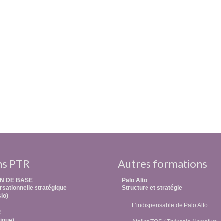
ns PTR
Autres formations
N DE BASE
Palo Alto
sationnelle stratégique
Structure et stratégie
sio)
L’indispensable de Palo Alto
E
ique)