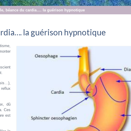
ale, béance du cardia…. la guérison hypnotique
ardia…. la guérison hypnotique
tisme,
monter
scient
t.
sis…),
 reflux
ux, dû
ia. Ces
re est