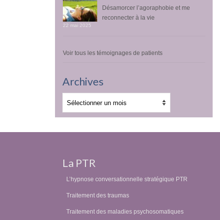
Désamorcer l’agoraphobie et me
reconnecter à la vie
22 mai 2025
Voir tous les témoignages de patients
Archives
Archives
La PTR
L’hypnose conversationnelle stratégique PTR
Traitement des traumas
Traitement des maladies psychosomatiques