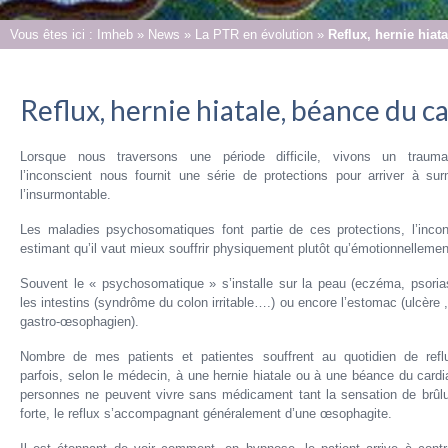
Vous êtes ici :
Imheb
»
News
»
La PTR en évolution
»
Reflux, hernie hiat
Reflux, hernie hiatale, béance du c
Lorsque nous traversons une période difficile, vivons un trauma
l’inconscient nous fournit une série de protections pour arriver à sur
l’insurmontable.
Les maladies psychosomatiques font partie de ces protections, l’incon
estimant qu’il vaut mieux souffrir physiquement plutôt qu’émotionnellemen
Souvent le « psychosomatique » s’installe sur la peau (eczéma, psoria
les intestins (syndrôme du colon irritable….) ou encore l’estomac (ulcère ,
gastro-œsophagien).
Nombre de mes patients et patientes souffrent au quotidien de refl
parfois, selon le médecin, à une hernie hiatale ou à une béance du card
personnes ne peuvent vivre sans médicament tant la sensation de brûlu
forte, le reflux s’accompagnant généralement d’une œsophagite.