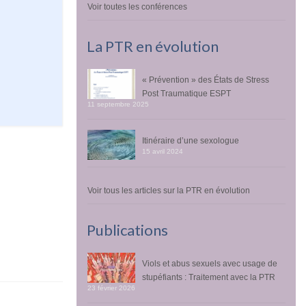
Voir toutes les conférences
La PTR en évolution
« Prévention » des États de Stress
Post Traumatique ESPT
11 septembre 2025
Itinéraire d’une sexologue
15 avril 2024
Voir tous les articles sur la PTR en évolution
Publications
Viols et abus sexuels avec usage de
stupéfiants : Traitement avec la PTR
23 février 2026