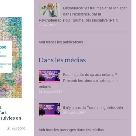
Désamorcer les traumas et se replacer
dans l’existence, par la
Psychothérapie du Trauma Réassociative (PTR)
20 mai 2025
Voir toutes les publications
Dans les médias
Faut-il parler de ça aux enfants ?
Prévenir les abus sexuels sur les
URAMEL : Projet de Formation de
médecins et Psychosociaux avec
enfants
participation des victimes au traitement
31 octobre 2024
du Syndrome Post Traumatique
18 mai 2013
e
Il n’y a pas de Trauma Inguérissable
’art
RAPPORT de l’URAMEL (Unité de Recherche
23 octobre 2024
suivies en
et d’Actions Médico-Légales) Traitement des
traumas sur une...
31 mai 2020
Voir tous les passages dans les médias