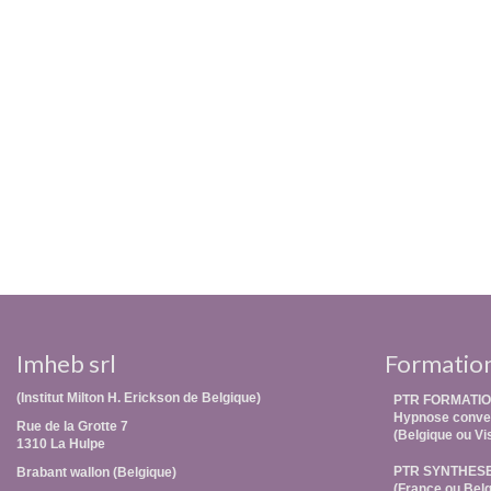
Imheb srl
Formatio
(Institut Milton H. Erickson de Belgique)
PTR FORMATIO
Hypnose conver
Rue de la Grotte 7
(Belgique ou Vi
1310 La Hulpe
PTR SYNTHES
Brabant wallon (Belgique)
(France ou Belg