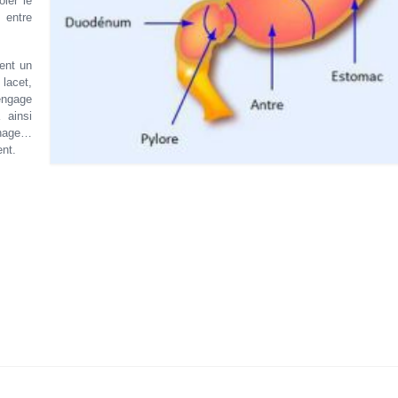
ler le
 entre
ent un
lacet,
engage
 ainsi
phage…
ent.