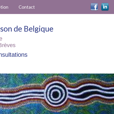
ption
Contact
ckson de Belgique
e
Brèves
sultations