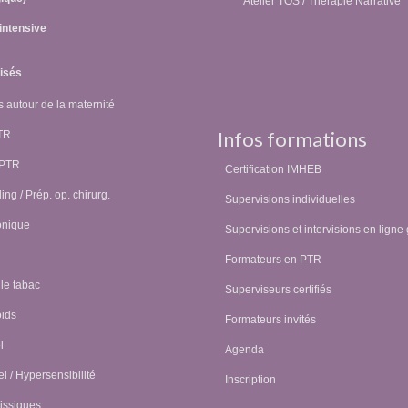
Atelier TOS / Thérapie Narrative
intensive
lisés
 autour de la maternité
Infos formations
PTR
 PTR
Certification IMHEB
ing / Prép. op. chirurg.
Supervisions individuelles
onique
Supervisions et intervisions en ligne 
Formateurs en PTR
 le tabac
Superviseurs certifiés
oids
Formateurs invités
i
Agenda
l / Hypersensibilité
Inscription
issiques