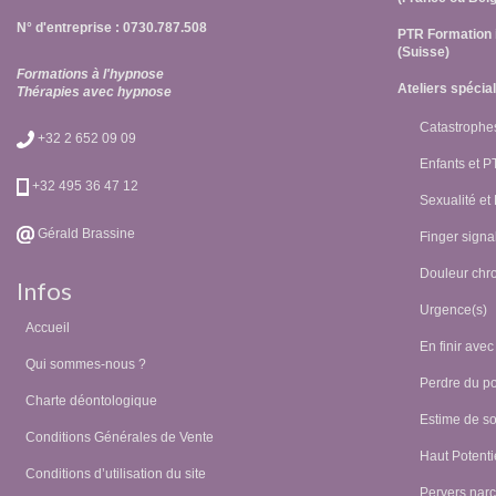
N° d'entreprise : 0730.787.508
PTR Formation 
(Suisse)
Formations à l'hypnose
Ateliers spécia
Thérapies avec hypnose
Catastrophes
+32 2 652 09 09
Enfants et 
+32 495 36 47 12
Sexualité et
Gérald Brassine
Finger signal
Douleur chr
Infos
Urgence(s)
Accueil
En finir avec
Qui sommes-nous ?
Perdre du p
Charte déontologique
Estime de so
Conditions Générales de Vente
Haut Potentie
Conditions d’utilisation du site
Pervers narc