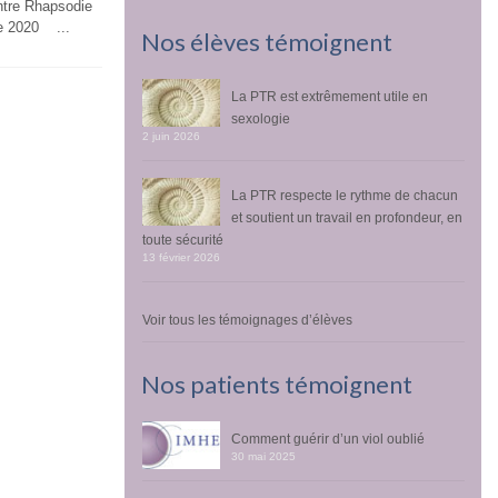
tre Rhapsodie
ie 2020 ...
Nos élèves témoignent
La PTR est extrêmement utile en
sexologie
2 juin 2026
La PTR respecte le rythme de chacun
et soutient un travail en profondeur, en
toute sécurité
13 février 2026
Voir tous les témoignages d’élèves
Nos patients témoignent
Comment guérir d’un viol oublié
30 mai 2025