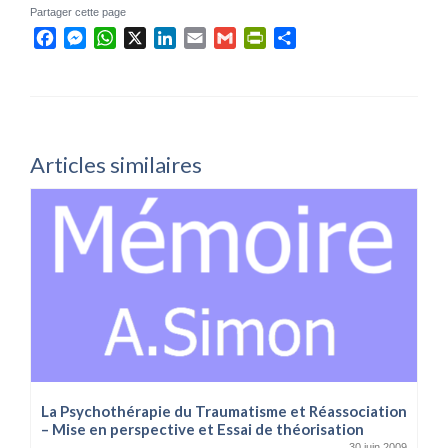
Partager cette page
Facebook
Messenger
WhatsApp
X
LinkedIn
Email
Gmail
PrintFriendly
Partager
Articles similaires
La Psychothérapie du Traumatisme et Réassociation
– Mise en perspective et Essai de théorisation
30 juin 2009