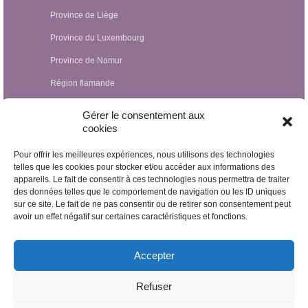
Province de Liège
Province du Luxembourg
Province de Namur
Région flamande
Hypnothérapeutes Luxembourg
Gérer le consentement aux
cookies
Hypnothérapeutes France
Pour offrir les meilleures expériences, nous utilisons des technologies
Hypnothérapeutes Suisse
telles que les cookies pour stocker et/ou accéder aux informations des
appareils. Le fait de consentir à ces technologies nous permettra de traiter
Hypnothérapeutes Pays-Bas
des données telles que le comportement de navigation ou les ID uniques
Hypnothérapeutes Espagne
sur ce site. Le fait de ne pas consentir ou de retirer son consentement peut
avoir un effet négatif sur certaines caractéristiques et fonctions.
Hypnothérapeutes Irlande
Hypnothérapeutes Royaume Uni
Accepter
Hypnothérapeutes Egypte
Refuser
Hypnothérapeutes Nicaragua