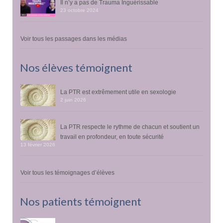
Il n’y a pas de Trauma Inguérissable
23 octobre 2024
Voir tous les passages dans les médias
Nos élèves témoignent
La PTR est extrêmement utile en sexologie
2 juin 2026
La PTR respecte le rythme de chacun et soutient un
travail en profondeur, en toute sécurité
13 février 2026
Voir tous les témoignages d’élèves
Nos patients témoignent