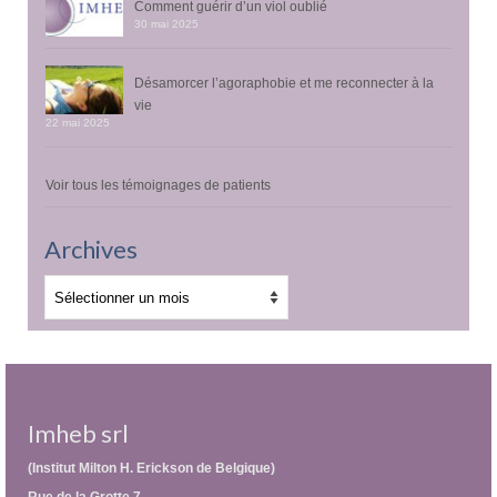
Comment guérir d’un viol oublié
30 mai 2025
Désamorcer l’agoraphobie et me reconnecter à la
vie
22 mai 2025
Voir tous les témoignages de patients
Archives
Archives
Imheb srl
(Institut Milton H. Erickson de Belgique)
Rue de la Grotte 7