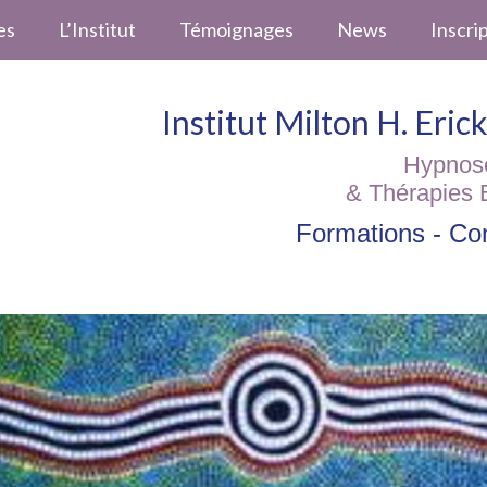
es
L’Institut
Témoignages
News
Inscri
Institut Milton H. Eri
Hypnos
& Thérapies 
Formations - Con