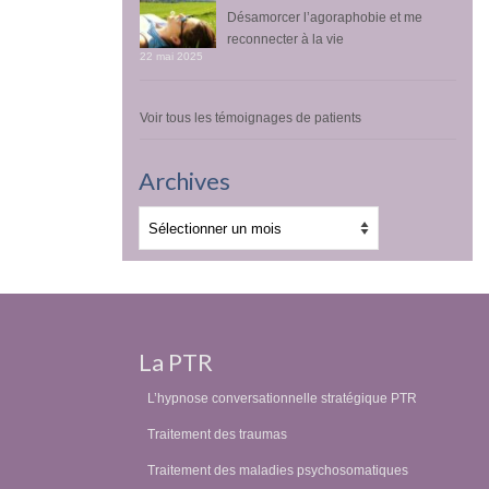
Désamorcer l’agoraphobie et me
reconnecter à la vie
22 mai 2025
Voir tous les témoignages de patients
Archives
Archives
La PTR
L’hypnose conversationnelle stratégique PTR
Traitement des traumas
Traitement des maladies psychosomatiques