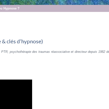
ou Hypnose ?
e & clés d’hypnose)
 PTR, psychothérapie des traumas réassociative et directeur depuis 1982 de l