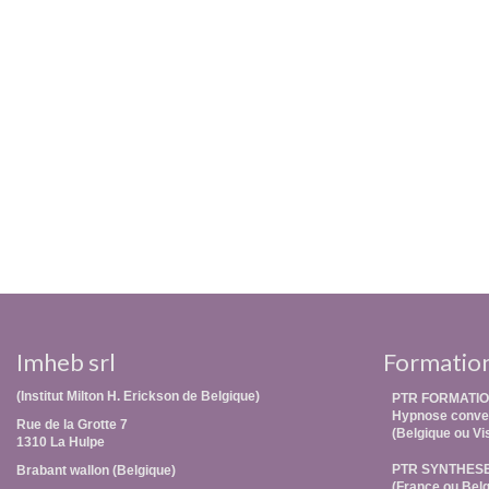
Imheb srl
Formatio
(Institut Milton H. Erickson de Belgique)
PTR FORMATIO
Hypnose conver
Rue de la Grotte 7
(Belgique ou Vi
1310 La Hulpe
PTR SYNTHES
Brabant wallon (Belgique)
(France ou Belg