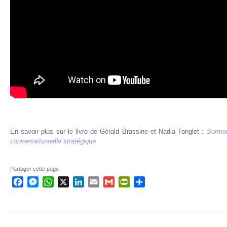
En savoir plus sur le livre de Gérald Brassine et Nadia Tonglet :
Surmon
conversationnelle stratégique
Partager cette page
Facebook
Messenger
WhatsApp
X
LinkedIn
Email
Gmail
PrintFriendly
Partager