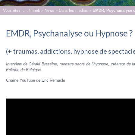
Vous êtes ici :
Imheb
»
News
»
Dans les médias
»
EMDR, Psychanalyse 
EMDR, Psychanalyse ou Hypnose ?
(+ traumas, addictions, hypnose de spectacl
Interview de Gérald Brassine, monstre sacré de l’hypnose, créateur de la
Erikson de Belgique.
Chaîne YouTube de Eric Remacle