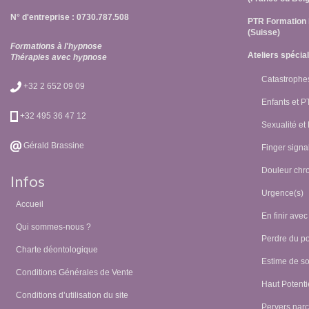
N° d'entreprise : 0730.787.508
PTR Formation 
(Suisse)
Formations à l'hypnose
Ateliers spécia
Thérapies avec hypnose
Catastrophes
+32 2 652 09 09
Enfants et 
+32 495 36 47 12
Sexualité et
Gérald Brassine
Finger signal
Douleur chr
Infos
Urgence(s)
Accueil
En finir avec
Qui sommes-nous ?
Perdre du p
Charte déontologique
Estime de so
Conditions Générales de Vente
Haut Potentie
Conditions d’utilisation du site
Pervers narc