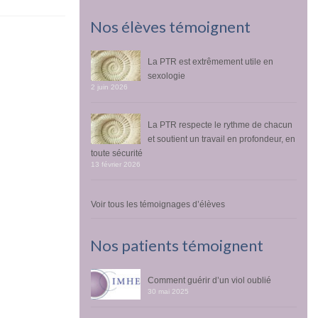
Nos élèves témoignent
La PTR est extrêmement utile en
sexologie
2 juin 2026
La PTR respecte le rythme de chacun
et soutient un travail en profondeur, en
toute sécurité
13 février 2026
Voir tous les témoignages d’élèves
Nos patients témoignent
Comment guérir d’un viol oublié
30 mai 2025