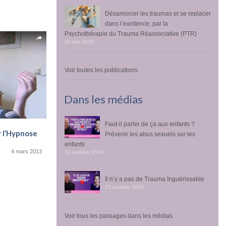
Désamorcer les traumas et se replacer
dans l’existence, par la
Psychothérapie du Trauma Réassociative (PTR)
20 mai 2025
Voir toutes les publications
Dans les médias
Faut-il parler de ça aux enfants ?
Interview de Gérald Brassine sur
r l’Hypnose
Prévenir les abus sexuels sur les
l’hypnose – FR3 Nord Pas-de-Calais
enfants
3 novembre 2016
4 mars 2013
31 octobre 2024
Gérald Brassine était l’invité de Nord Pas-de-
Calais Matin, le jeudi 3 novembre 2016 sur
Il n’y a pas de Trauma Inguérissable
France...
23 octobre 2024
Voir tous les passages dans les médias