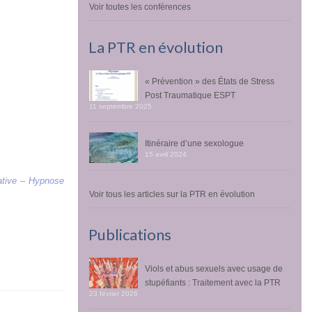
Voir toutes les conférences
La PTR en évolution
« Prévention » des États de Stress
Post Traumatique ESPT
11 septembre 2025
Itinéraire d’une sexologue
15 avril 2024
iative – Hypnose
Voir tous les articles sur la PTR en évolution
Publications
Viols et abus sexuels avec usage de
stupéfiants : Traitement avec la PTR
23 février 2026