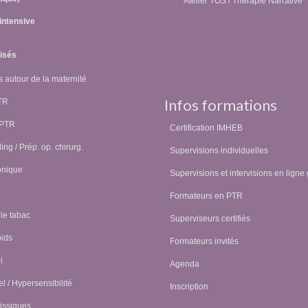
Atelier TOS / Thérapie Narrative
intensive
lisés
 autour de la maternité
Infos formations
PTR
 PTR
Certification IMHEB
ing / Prép. op. chirurg.
Supervisions individuelles
onique
Supervisions et intervisions en ligne 
Formateurs en PTR
 le tabac
Superviseurs certifiés
oids
Formateurs invités
i
Agenda
l / Hypersensibilité
Inscription
issiques