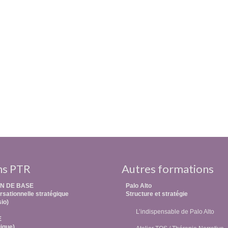
ns PTR
Autres formations
N DE BASE
Palo Alto
sationnelle stratégique
Structure et stratégie
sio)
L’indispensable de Palo Alto
E
ique)