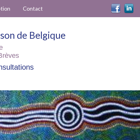
ption
Contact
ckson de Belgique
e
Brèves
sultations