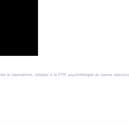
ter le traumatisme, initiation à la PTR, psychothérapie du trauma réassoc