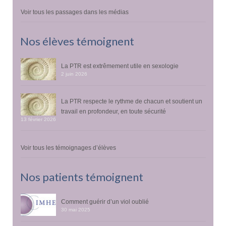
Voir tous les passages dans les médias
Nos élèves témoignent
La PTR est extrêmement utile en sexologie
2 juin 2026
La PTR respecte le rythme de chacun et soutient un
travail en profondeur, en toute sécurité
13 février 2026
Voir tous les témoignages d’élèves
Nos patients témoignent
Comment guérir d’un viol oublié
30 mai 2025