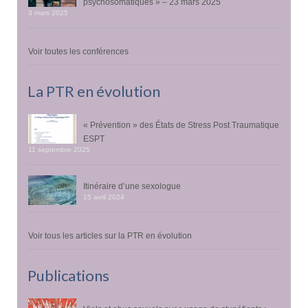
psychosomatiques » – 23 mars 2025
3 mars 2025
Voir toutes les conférences
La PTR en évolution
« Prévention » des États de Stress Post Traumatique
ESPT
11 septembre 2025
Itinéraire d’une sexologue
15 avril 2024
Voir tous les articles sur la PTR en évolution
Publications