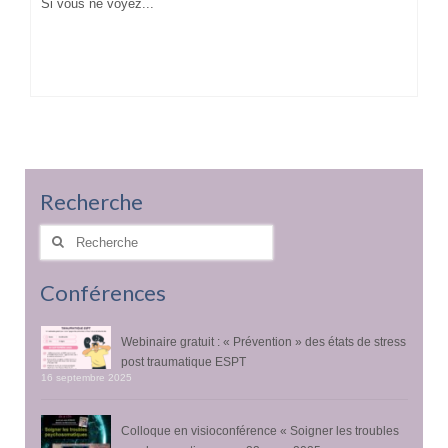
Si vous ne voyez...
Recherche
Rechercher
:
Conférences
Webinaire gratuit : « Prévention » des états de stress
post traumatique ESPT
16 septembre 2025
Colloque en visioconférence « Soigner les troubles