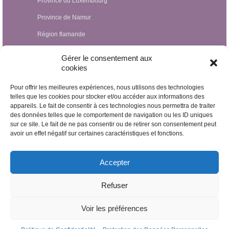
Province du Luxembourg
Province de Namur
Région flamande
Hypnothérapeutes Luxembourg
Gérer le consentement aux
cookies
Hypnothérapeutes France
Pour offrir les meilleures expériences, nous utilisons des technologies
Hypnothérapeutes Suisse
telles que les cookies pour stocker et/ou accéder aux informations des
appareils. Le fait de consentir à ces technologies nous permettra de traiter
Hypnothérapeutes Pays-Bas
des données telles que le comportement de navigation ou les ID uniques
Hypnothérapeutes Espagne
sur ce site. Le fait de ne pas consentir ou de retirer son consentement peut
avoir un effet négatif sur certaines caractéristiques et fonctions.
Hypnothérapeutes Irlande
Hypnothérapeutes Royaume Uni
Accepter
Hypnothérapeutes Egypte
Refuser
Hypnothérapeutes Nicaragua
Voir les préférences
© 2026 Imheb
De Visu on web