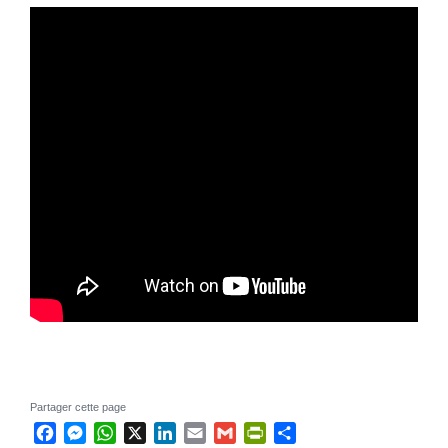
Partager cette page
Facebook
Messenger
WhatsApp
X
LinkedIn
Email
Gmail
PrintFriendly
Partager