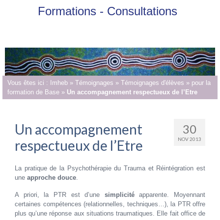
Formations - Consultations
Vous êtes ici :
Imheb
»
Témoignages
»
Témoignages d'élèves
»
pour la
formation de Base
»
Un accompagnement respectueux de l’Etre
Un accompagnement
30
NOV 2013
respectueux de l’Etre
La pratique de la Psychothérapie du Trauma et Réintégration est
une
approche douce
.
A priori, la PTR est d’une
simplicité
apparente. Moyennant
certaines compétences (relationnelles, techniques…), la PTR offre
plus qu’une réponse aux situations traumatiques. Elle fait office de