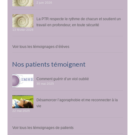
2 juin 2026
La PTR respecte le rythme de chacun et soutient un
travail en profondeur, en toute sécurité
13 février 2026
Voir tous les témoignages d’élèves
Nos patients témoignent
Comment guérir d’un viol oublié
30 mai 2025
Désamorcer l’agoraphobie et me reconnecter à la
vie
22 mai 2025
Voir tous les témoignages de patients