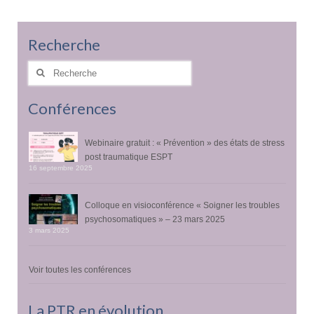
Recherche
Rechercher
:
Conférences
Webinaire gratuit : « Prévention » des états de stress
post traumatique ESPT
16 septembre 2025
Colloque en visioconférence « Soigner les troubles
psychosomatiques » – 23 mars 2025
3 mars 2025
Voir toutes les conférences
La PTR en évolution