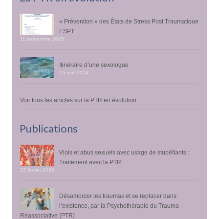
« Prévention » des États de Stress Post Traumatique
ESPT
11 septembre 2025
Itinéraire d’une sexologue
15 avril 2024
Voir tous les articles sur la PTR en évolution
Publications
Viols et abus sexuels avec usage de stupéfiants :
Traitement avec la PTR
23 février 2026
Désamorcer les traumas et se replacer dans
l’existence, par la Psychothérapie du Trauma
Réassociative (PTR)