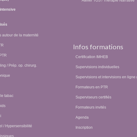
Atelier TOS / Thérapie Narrative
intensive
lisés
 autour de la maternité
Infos formations
PTR
 PTR
Certification IMHEB
ing / Prép. op. chirurg.
Supervisions individuelles
onique
Supervisions et intervisions en ligne 
Formateurs en PTR
 le tabac
Superviseurs certifiés
oids
Formateurs invités
i
Agenda
l / Hypersensibilité
Inscription
issiques