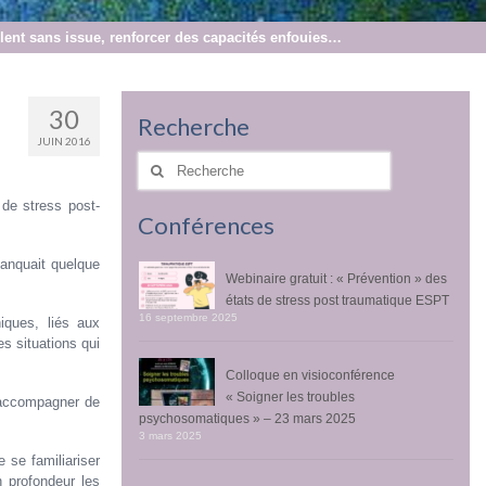
lent sans issue, renforcer des capacités enfouies…
30
Recherche
JUIN 2016
Rechercher
:
de stress post-
Conférences
manquait quelque
Webinaire gratuit : « Prévention » des
états de stress post traumatique ESPT
16 septembre 2025
iques, liés aux
s situations qui
Colloque en visioconférence
« Soigner les troubles
d’accompagner de
psychosomatiques » – 23 mars 2025
3 mars 2025
 se familiariser
n profondeur les