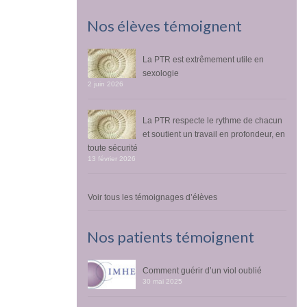
Nos élèves témoignent
La PTR est extrêmement utile en
sexologie
2 juin 2026
La PTR respecte le rythme de chacun
et soutient un travail en profondeur, en
toute sécurité
13 février 2026
Voir tous les témoignages d’élèves
Nos patients témoignent
Comment guérir d’un viol oublié
30 mai 2025