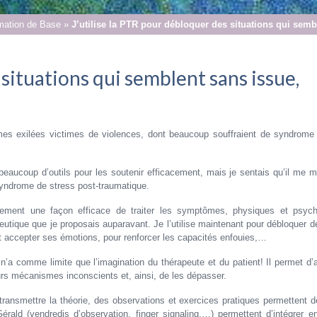
rmation de Base
»
J’utilise la PTR pour débloquer des situations qui semb
 situations qui semblent sans issue,
mes exilées victimes de violences, dont beaucoup souffraient de syndrome 
eaucoup d’outils pour les soutenir efficacement, mais je sentais qu’il me 
ndrome de stress post-traumatique.
ement une façon efficace de traiter les symptômes, physiques et psych
utique que je proposais auparavant. Je l’utilise maintenant pour débloquer de
t accepter ses émotions, pour renforcer les capacités enfouies,…
 n’a comme limite que l’imagination du thérapeute et du patient! Il permet 
urs mécanismes inconscients et, ainsi, de les dépasser.
ansmettre la théorie, des observations et exercices pratiques permettent de
ald (vendredis d’observation, finger signaling,…) permettent d’intégrer e