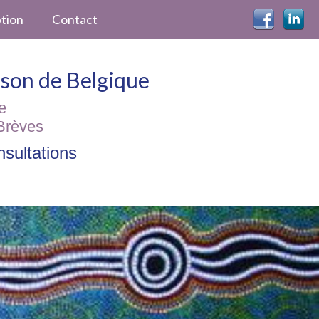
ption
Contact
ckson de Belgique
e
Brèves
sultations