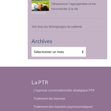
Désamorcer l’agoraphobie et me
reconnecter à la vie
22 mai 2025
Voir tous les témoignages de patients
Archives
Archives
La PTR
L’hypnose conversationnelle stratégique PTR
Traitement des traumas
Traitement des maladies psychosomatiques