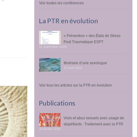
Voir toutes les conférences
La PTR en évolution
« Prévention » des États de Stress
Post Traumatique ESPT
11 septembre 2025
Itinéraire d’une sexologue
15 avril 2024
Voir tous les articles sur la PTR en évolution
Publications
Viols et abus sexuels avec usage de
stupéfiants : Traitement avec la PTR
23 février 2026