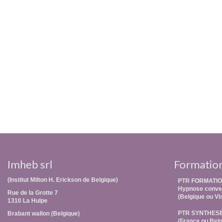
Imheb srl
Formatio
(Institut Milton H. Erickson de Belgique)
PTR FORMATIO
Hypnose conver
Rue de la Grotte 7
(Belgique ou Vi
1310 La Hulpe
PTR SYNTHES
Brabant wallon (Belgique)
(France ou Belg