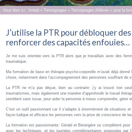
Vous êtes ici :
Imheb
»
Témoignages
»
Témoignages d'élèves
»
pour la fo
J’utilise la PTR pour débloquer des
renforcer des capacités enfouies…
Je me suis orientée vers la PTR alors que je travaillais avec des fem
traumatique.
Ma formation de base en thérapie psycho-corporelle m’avait déjà donné b
chose, notamment dans l’accompagnement des personnes souffrant de sy
La PTR ne m’a pas déçue, bien au contraire: j’y ai trouvé non seul
traumatismes, mais également une manière d’approfondir le travail thérape
semblent sans issue, pour aider la personne à mieux comprendre, gérer e
C’est un outil passionnant car il s’adapte à énormément de situations et
façon ludique et efficace les personnes vers la prise de conscience de le
La formation est passionnante: Gérald et Bérangère se complètent pour tr
avec les techniques, et les journées complémentaires proposées par Gér