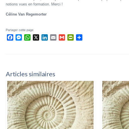
notions vues en formation. Merci !
Céline Van Regemorter
Partager cette page
Facebook
Messenger
WhatsApp
X
LinkedIn
Email
Gmail
PrintFriendly
Partager
Articles similaires