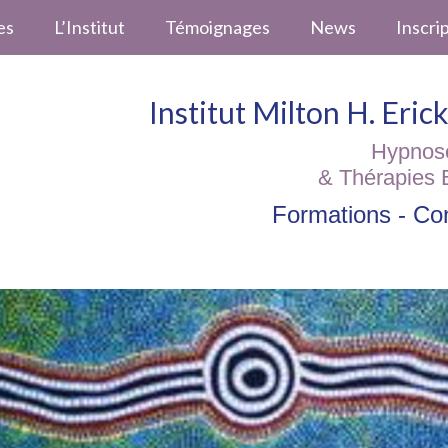
es
L’Institut
Témoignages
News
Inscri
Institut Milton H. Eri
Hypnos
& Thérapies 
Formations - Con