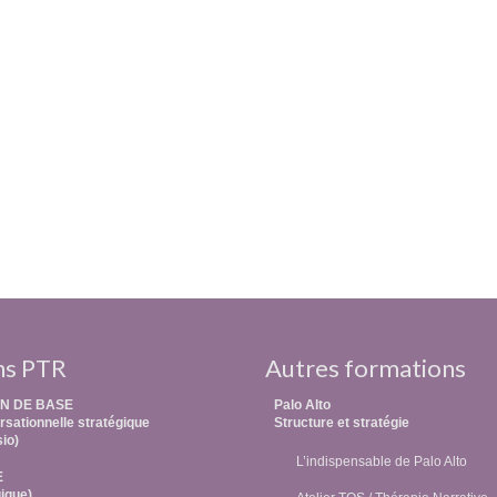
ns PTR
Autres formations
N DE BASE
Palo Alto
sationnelle stratégique
Structure et stratégie
sio)
L’indispensable de Palo Alto
E
ique)