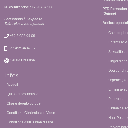
N° d'entreprise : 0730.787.508
PTR Formation 
(Suisse)
Formations à l'hypnose
Ateliers spécia
Thérapies avec hypnose
Catastrophes
+32 2 652 09 09
Enfants et 
+32 495 36 47 12
Sexualité et
Gérald Brassine
Finger signal
Douleur chr
Infos
Urgence(s)
Accueil
En finir avec
Qui sommes-nous ?
Perdre du p
Charte déontologique
Estime de so
Conditions Générales de Vente
Haut Potentie
Conditions d’utilisation du site
Pervers narc