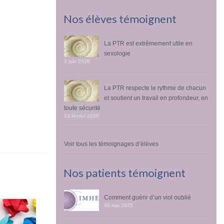
Nos élèves témoignent
La PTR est extrêmement utile en
sexologie
2 juin 2026
La PTR respecte le rythme de chacun
et soutient un travail en profondeur, en
toute sécurité
13 février 2026
Voir tous les témoignages d’élèves
Nos patients témoignent
Comment guérir d’un viol oublié
30 mai 2025