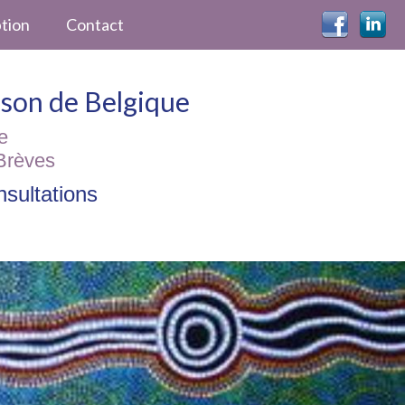
ption
Contact
ckson de Belgique
e
Brèves
sultations