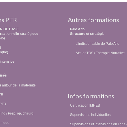
ns PTR
Autres formations
N DE BASE
Palo Alto
sationnelle stratégique
Structure et stratégie
sio)
L’indispensable de Palo Alto
E
ique)
Atelier TOS / Thérapie Narrative
intensive
lisés
 autour de la maternité
Infos formations
PTR
 PTR
Certification IMHEB
ing / Prép. op. chirurg.
Supervisions individuelles
onique
Supervisions et intervisions en ligne 