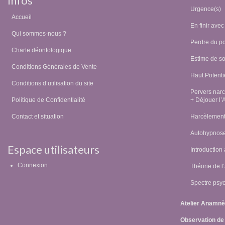
Infos
Urgence(s)
Accueil
En finir avec
Qui sommes-nous ?
Perdre du p
Charte déontologique
Estime de so
Conditions Générales de Vente
Haut Potentie
Conditions d’utilisation du site
Pervers narc
Politique de Confidentialité
+ Déjouer l’
Contact et situation
Harcèlement,
Autohypnos
Espace utilisateurs
Introduction
Connexion
Théorie de l
Spectre psy
Atelier Anamn
Observation de