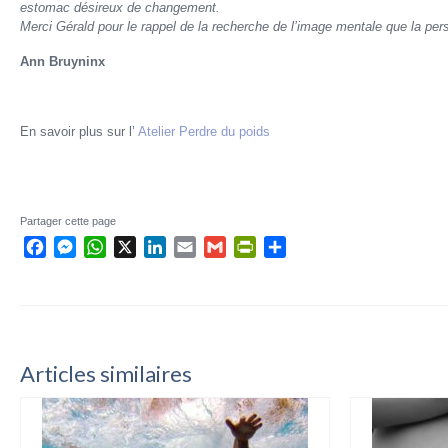
estomac désireux de changement.
Merci Gérald pour le rappel de la recherche de l’image mentale que la per
Ann Bruyninx
En savoir plus sur l’
Atelier Perdre du poids
Partager cette page
Facebook
Messenger
WhatsApp
X
LinkedIn
Email
Gmail
PrintFriendly
Partager
Articles similaires