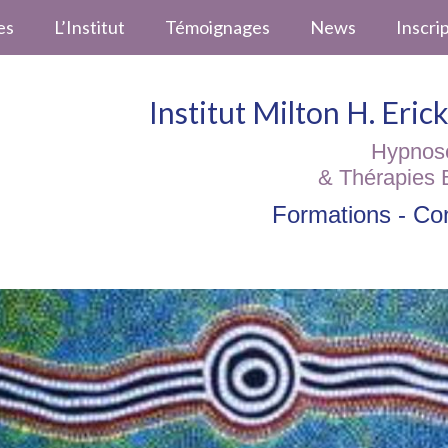
es
L’Institut
Témoignages
News
Inscri
Institut Milton H. Eri
Hypnos
& Thérapies 
Formations - Con