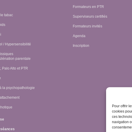
Formateurs en PTR
 le tabac
Superviseurs certifiés
oids
Formateurs invités
i
Agenda
l / Hypersensibilité
Inscription
issiques
Aliénation parentale
 Palo Alto et PTR
e
 à la psychopathologie
’attachement
Pour offrir 
chotique
cookies pour
ces technolo
èse
navigation ou
consentement
 séances