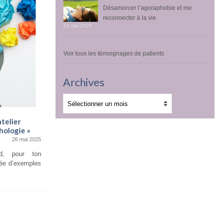
Désamorcer l’agoraphobie et me
reconnecter à la vie
22 mai 2025
Voir tous les témoignages de patients
Archives
Archives
telier
Témoignages d’élèves pour l’atelier
hologie »
« Finger signaling / Préparation aux
opérations chirurgicales »
26 mai 2025
13 novembre 2022
d, pour ton
13 novembre 2022 Je suis ravie d’avoir suivi
née d’exemples
cette formation et de pouvoir la...