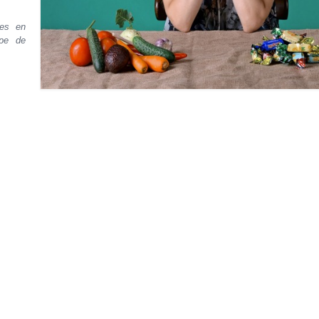
les en
ype de