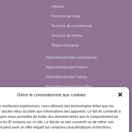
Hainaut
Province de Liège
Province du Luxembourg
Province de Namur
Région flamande
Hypnothérapeutes Luxembourg
Hypnothérapeutes France
Hypnothérapeutes Suisse
Hypnothérapeutes Pays-Bas
Gérer le consentement aux cookies
Hypnothérapeutes Espagne
Hypnothérapeutes Irlande
les meilleures expériences, nous utilisons des technologies telles que les
 stocker et/ou accéder aux informations des appareils. Le fait de consentir à
Hypnothérapeutes Royaume Uni
gies nous permettra de traiter des données telles que le comportement de
 les ID uniques sur ce site. Le fait de ne pas consentir ou de retirer son
Hypnothérapeutes Egypte
 peut avoir un effet négatif sur certaines caractéristiques et fonctions.