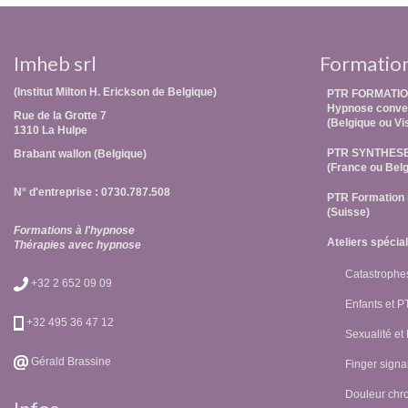
Imheb srl
Formatio
(Institut Milton H. Erickson de Belgique)
PTR FORMATIO
Hypnose conver
Rue de la Grotte 7
(Belgique ou Vi
1310 La Hulpe
PTR SYNTHES
Brabant wallon (Belgique)
(France ou Belg
N° d'entreprise : 0730.787.508
PTR Formation 
(Suisse)
Formations à l'hypnose
Ateliers spécia
Thérapies avec hypnose
Catastrophes
+32 2 652 09 09
Enfants et 
+32 495 36 47 12
Sexualité et
Gérald Brassine
Finger signal
Douleur chr