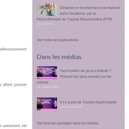
Désamorcer les traumas et se replacer
dans l’existence, par la
Psychothérapie du Trauma Réassociative (PTR)
20 mai 2025
Voir toutes les publications
malheureusement
Dans les médias
Faut-il parler de ça aux enfants ?
Prévenir les abus sexuels sur les
enfants
 allons pouvoir
31 octobre 2024
Il n’y a pas de Trauma Inguérissable
23 octobre 2024
Voir tous les passages dans les médias
er autrement cet