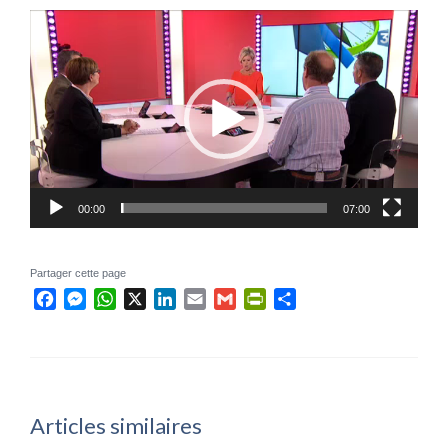
Lecteur
vidéo
00:00
07:00
Partager cette page
Facebook
Messenger
WhatsApp
X
LinkedIn
Email
Gmail
PrintFriendly
Partager
Articles similaires