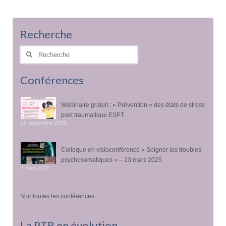
Recherche
Rechercher
:
Conférences
Webinaire gratuit : « Prévention » des états de stress
post traumatique ESPT
16 septembre 2025
Colloque en visioconférence « Soigner les troubles
psychosomatiques » – 23 mars 2025
3 mars 2025
Voir toutes les conférences
La PTR en évolution