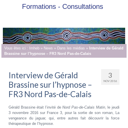
Formations - Consultations
Vous êtes ici :
Imheb
»
News
»
Dans les médias
»
Interview de Gérald
Brassine sur l’hypnose – FR3 Nord Pas-de-Calais
Interview de Gérald
3
NOV 2016
Brassine sur l’hypnose –
FR3 Nord Pas-de-Calais
Gérald Brassine était l’invité de
Nord Pas-de-Calais Matin
, le jeudi
3 novembre 2016 sur France 3, pour la sortie de son roman, La
vengeance du jaguar, qui, entre autres fait découvrir la force
thérapeutique de l’hypnose.