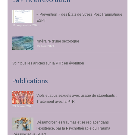
« Prévention » des États de Stress Post Traumatique
ESPT
11 septembre 2025
Itinéraire d’une sexologue
15 avril 2024
Voir tous les articles sur la PTR en évolution
Publications
Viols et abus sexuels avec usage de stupéfiants :
Traitement avec la PTR
23 février 2026
Désamorcer les traumas et se replacer dans
l’existence, par la Psychothérapie du Trauma
Réassociative (PTR)