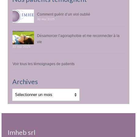
Comment guérir d’un viol oublié
30 mai 2025
Désamorcer l’agoraphobie et me reconnecter à la
vie
22 mai 2025
Voir tous les témoignages de patients
Archives
Archives
Imheb srl