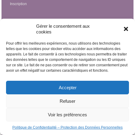
Inscription
La PTR
Gérer le consentement aux
cookies
L’hypnose conversationnelle stratégique PTR
Pour offrir les meilleures expériences, nous utilisons des technologies
Traitement des traumas
telles que les cookies pour stocker et/ou accéder aux informations des
Traitement des maladies psychosomatiques
appareils. Le fait de consentir à ces technologies nous permettra de traiter
des données telles que le comportement de navigation ou les ID uniques
Psychothérapie générale
sur ce site. Le fait de ne pas consentir ou de retirer son consentement peut
avoir un effet négatif sur certaines caractéristiques et fonctions.
Hypnothérapies à prix très doux
Accepter
Thérapeutes
Refuser
Liste complète des hypnothérapeutes
Hypnothérapeutes Belgique
Voir les préférences
Bruxelles
Politique de Confidentialité – Protection des Données Personnelles
Brabant wallon