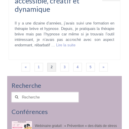
accessible, créatif et
dynamique
Il y a une dizaine d’années, j’avais suivi une formation en
thérapie brève et hypnose. Depuis, je pratiquais la thérapie
brève mais pas l’hypnose car même si je trouvais l’outil
intéressant, je n’avais pas accroché avec son aspect
endormant, rébarbatif …
Lire la suite­­
Pagination
«
1
2
3
4
5
»
des
publications
Recherche
Rechercher
:
Conférences
Webinaire gratuit : « Prévention » des états de stress