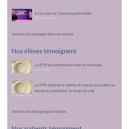
Il n’y a pas de Trauma Inguérissable
23 octobre 2024
Voir tous les passages dans les médias
Nos élèves témoignent
La PTR est extrêmement utile en sexologie
2 juin 2026
La PTR respecte le rythme de chacun et soutient un
travail en profondeur, en toute sécurité
13 février 2026
Voir tous les témoignages d’élèves
Nos patients témoignent