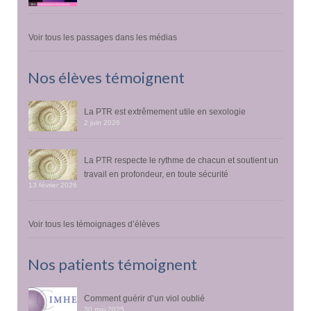
Voir tous les passages dans les médias
Nos élèves témoignent
La PTR est extrêmement utile en sexologie
2 juin 2026
La PTR respecte le rythme de chacun et soutient un
travail en profondeur, en toute sécurité
13 février 2026
Voir tous les témoignages d’élèves
Nos patients témoignent
Comment guérir d’un viol oublié
30 mai 2025