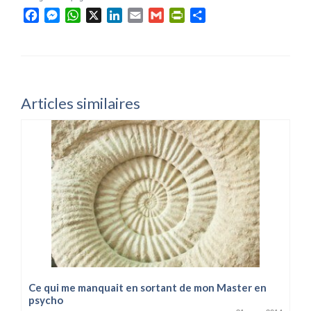
Facebook
Messenger
WhatsApp
X
LinkedIn
Email
Gmail
PrintFriendly
Partager
Articles similaires
Ce qui me manquait en sortant de mon Master en
psycho