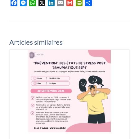
Facebook
Messenger
WhatsApp
X
LinkedIn
Email
Gmail
PrintFriendly
Partager
Articles similaires