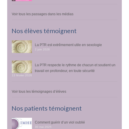
Voir tous les passages dans les médias
Nos élèves témoignent
La PTR est extrêmement utile en sexologie
2 juin 2026
La PTR respecte le rythme de chacun et soutient un
travail en profondeur, en toute sécurité
13 février 2026
Voir tous les témoignages d’élèves
Nos patients témoignent
Comment guérir d’un viol oublié
30 mai 2025