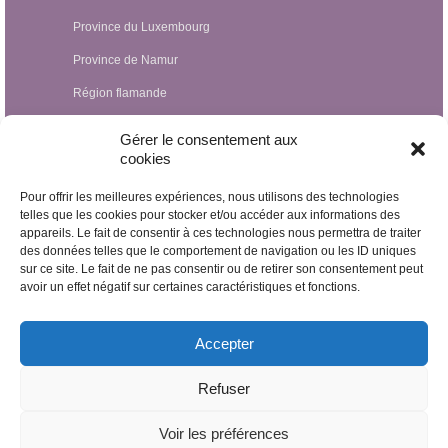
Province du Luxembourg
Province de Namur
Région flamande
Hypnothérapeutes Luxembourg
Gérer le consentement aux
cookies
Hypnothérapeutes France
Pour offrir les meilleures expériences, nous utilisons des technologies
Hypnothérapeutes Suisse
telles que les cookies pour stocker et/ou accéder aux informations des
Hypnothérapeutes Pays-Bas
appareils. Le fait de consentir à ces technologies nous permettra de traiter
des données telles que le comportement de navigation ou les ID uniques
Hypnothérapeutes Espagne
sur ce site. Le fait de ne pas consentir ou de retirer son consentement peut
avoir un effet négatif sur certaines caractéristiques et fonctions.
Hypnothérapeutes Irlande
Hypnothérapeutes Royaume Uni
Accepter
Hypnothérapeutes Egypte
Refuser
Hypnothérapeutes Nicaragua
Voir les préférences